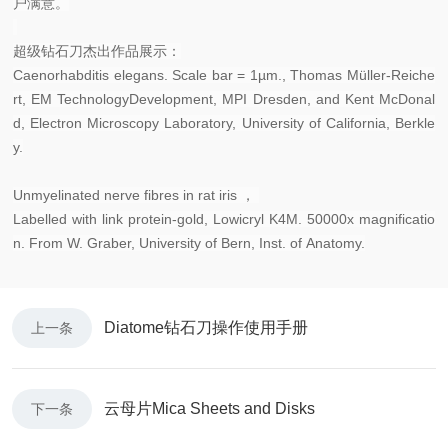
户满意。
超级钻石刀杰出作品展示：
Caenorhabditis elegans. Scale bar = 1µm., Thomas Müller-Reiche
rt, EM TechnologyDevelopment, MPI Dresden, and Kent McDonal
d, Electron Microscopy Laboratory, University of California, Berkle
y.
Unmyelinated nerve fibres in rat iris ，
Labelled with link protein-gold, Lowicryl K4M. 50000x magnificatio
n. From W. Graber, University of Bern, Inst. of Anatomy.
Diatome钻石刀操作使用手册
上一条
云母片Mica Sheets and Disks
下一条