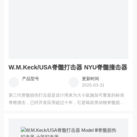
W.M.Keck/USA脊髓打击器 NYU脊髓撞击器
产品型号
更新时间
2025-03-31
第三代脊髓损伤打击器是设计用来为大小鼠施加可重复的标准
脊椎撞击，已经开发应用超过十年，它是啮齿类动物脊髓损伤
模型的一部分，截止目前，有超过100个实验室在使用它。另
外，超过50%的关于脊髓损伤研究文献使用的是此打击器，大
部分仪器的建议操作程序是源自于生产厂家制作的模型和实际
工作经验。 W.M.Keck/USA脊髓打击器 NYU脊髓撞击器