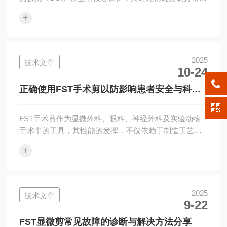
量（通常10–100mJ）、深度（0.5–2.0mm）与速度，确
+
保实验可重复性。然而在高频使用中，常因打击深度不
准、释放卡滞、数据漂移或动物固定不稳等问题，导致
模型失败或伦理风险。及时识别NYU大小鼠打击器出现
的故障并科学处置，是保障科研质量与动物福利的关
2025
技术文章
10-24
键。问题一：打击深度与设定值偏差大原因：位移传感
器零点漂移、导向柱积尘、缓冲垫老化或重锤卡滞。解
正确使用FST手术剪以防影响患者安全与科研
决方法：重新校准零点：用标...
结果
FST手术剪作为显微外科、眼科、神经外科及实验动物
手术中的工具，其性能的发挥，不仅依赖于制造工艺，
更取决于术者是否掌握“精准驾驭”的正确使用方法。任何
+
不当的操作FST手术剪都可能导致刃口损伤、组织撕裂
或手术失败，影响患者安全与科研结果。一、术前检查
使用前应仔细检查FST手术剪：刃口状态：在放大镜下
观察刃口是否锋利、无缺口、卷边或锈蚀。开合性能：
2025
技术文章
9-22
轻柔开合数次，确认动作顺畅，无卡滞或松动。咬合精
度：闭合时刃口应贴合，无缝隙或交叉。若发现问题，
FST显微剪常见故障的诊断与解决方法分享