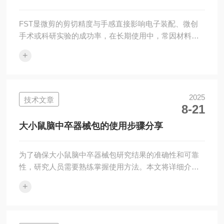
立即更换或送修。二、正确持剪采用执笔式...
FST显微剪的剪切精度与手感直接影响电子装配、微创
手术或科研实验的成功率，在长期使用中，常因材料超
载、污染或机械疲劳导致刀刃钝化、开合不畅等问题。
+
掌握FST显微剪常见故障的诊断与解决方法，是确保其
操作精准的保障。1、剪切费力或无法切断细线检查刀刃
是否钝化或沾附残留物。用放大镜观察刀尖是否有卷
刃、缺口或积聚的焊锡、生物组织。用无水乙醇棉签清
2025
技术文章
8-21
洁刀刃。若清洁后仍剪切不净，表明刀刃已钝，需使用
超细金刚石磨棒沿原刃口角度轻柔修磨。避免使用粗砂
大小鼠脑中卒器械包的使用步骤分享
纸，防止破坏刃口几何形状。2、剪刀开合卡滞或...
为了确保大小鼠脑中卒器械包研究结果的准确性和可靠
性，研究人员需要熟练掌握使用方法。本文将详细介绍
大小鼠脑中卒器械包的使用步骤，帮助您高效开展实
+
验。一、前期准备设备检查在开始实验前，仔细检查所
有器械是否完好无损，包括颅骨钻孔器、微注射泵、显
微手术器械套装、立体定位仪和温度控制系统等。确认