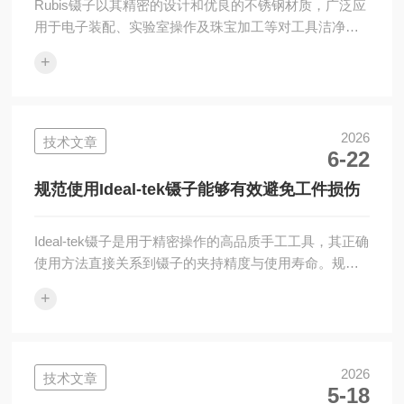
Rubis镊子以其精密的设计和优良的不锈钢材质，广泛应
用于电子装配、实验室操作及珠宝加工等对工具洁净度
要求较高的场景。正确清洗Rubis镊子不仅能维持其夹持
+
精度与使用寿命，还能避免交叉污染或腐蚀损伤。因
此，掌握科学、规范的清洗流程对于日常维护至关重
要。1、使用后及时初步清理每次使用完毕，应立即用无
尘布或软毛刷轻轻擦去表面附着的颗粒、油脂或残留
2026
技术文章
6-22
物，防止污渍干结硬化。若接触过腐蚀性或粘性物质，
需尽快进行深度清洗，避免长时间滞留导致表面氧化或
规范使用Ideal-tek镊子能够有效避免工件损伤
功能受损。2、选择合适的清洗剂推荐使用中...
Ideal-tek镊子是用于精密操作的高品质手工工具，其正确
使用方法直接关系到镊子的夹持精度与使用寿命。规范
使用该镊子，能够有效避免因操作不当导致的前端变形
+
或工件损伤。以下为Ideal-tek镊子的具体使用步骤。1、
型号选择与握持姿势根据操作对象选择合适型号：尖头
镊子（如2A型）适合夹持微小电子元件，弯头镊子（如
7A型）用于深腔操作，宽扁头镊子用于晶片或光学镜
2026
技术文章
5-18
片。握持时采用执笔式，拇指与中指分别抵住镊子两侧