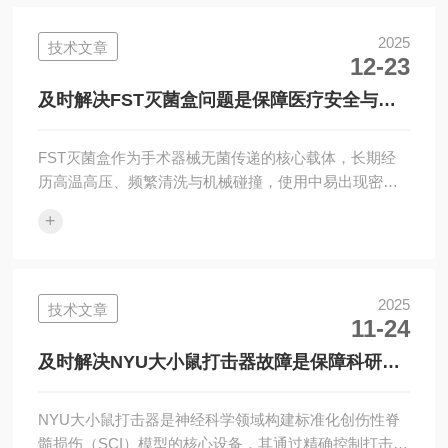
方法至关重要。以下是关于Dumont镊子在使用过程中常
见问题及相应解决方法的详细介绍。1、顶端磨损或变形
2025
技术文章
12-23
常见现象是镊子顶端无法紧密闭合，或出现弯曲。原因
可能是夹持硬物、跌落或长期使用。解决方法：使用金
及时解决FST灭菌盒问题是保障医疗安全与使
刚石磨石轻轻修磨顶端，恢复平整；用...
用寿命的关键
FST灭菌盒作为手术器械无菌传递的核心载体，长期经
历高温高压、频繁清洗与机械碰撞，使用中易出现密封
失效、锈蚀、滤板堵塞等问题，轻则影响灭菌效果，重
+
则导致器械污染甚至召回。科学识别FST灭菌盒问题并
及时处理，是保障医疗安全与使用寿命的关键。一、灭
菌后盒内潮湿或有水珠原因：干燥不到位、滤板堵塞、
装载过密或灭菌程序干燥阶段不足。解决方法：清洗后
2025
技术文章
11-24
确保盒体及滤板干燥（建议90℃热风烘干≥15分钟）；每
月检查滤板通透性，用软刷+超声波清洗去除微孔堵塞
及时解决NYU大小鼠打击器故障是保障科研质
物；器械摆放留有间隙，避免阻挡蒸汽流通...
量与动物福利的关键
NYU大小鼠打击器是神经科学领域构建标准化创伤性脊
髓损伤（SCI）模型的核心设备，其通过精确控制打击能