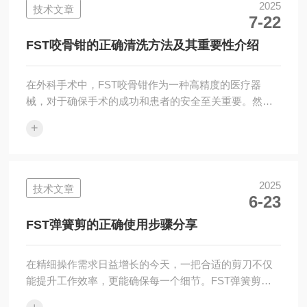
各部件功能正常，避免因设备故障影响实验进程。材料
2025
技术文章
7-22
准备准备好所需的耗材，如注射器、针头、消毒剂、固
定适配器等，并确保它们已进行适当的灭菌处理。对于
FST咬骨钳的正确清洗方法及其重要性介绍
涉及药物注射的实验，提前准备好所需药物并标注清楚
剂...
在外科手术中，FST咬骨钳作为一种高精度的医疗器
械，对于确保手术的成功和患者的安全至关重要。然
而，除了在手术过程中的精准操作外，术后的正确清洗
+
与消毒同样是保障器械性能和避免交叉感染的关键环
节。本文将详细介绍FST咬骨钳的正确清洗方法及其重
要性，帮助医疗工作者更好地维护这一重要工具。一、
预清洗步骤1、初步冲洗使用流动的温水（温度不超过
2025
技术文章
6-23
45°C）对其进行初步冲洗，去除表面的血液、脂肪和其
他大块污物。注意水流方向应从干净区域流向脏污区
FST弹簧剪的正确使用步骤分享
域，防止交叉污染。避免使用过高的水压，以免损坏
器...
在精细操作需求日益增长的今天，一把合适的剪刀不仅
能提升工作效率，更能确保每一个细节。FST弹簧剪以
其设计和性能，在生物实验、医疗手术以及工艺品制作