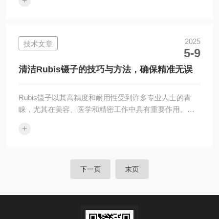
+
等领域中备受青睐。然而，要想充分发挥其优势，正确
的使用方法至关重要。本文将详细介绍如何正确使用
FST弹簧剪，以达到效果。一、准备工作1、检查工具状
态在每次使用前，务必检查FST弹簧剪的整体状况。先
2025
技术文章
5-9
查看刃口是否锋利且无损伤，任何缺口或钝化都会影响
切割效果。其次，检查弹簧装置是否正常工作，确保每
清洁Rubis镊子的技巧与方法，确保精准无误
一次剪切后都能顺畅复位。如果发现问题，应及...
Rubis镊子以其高精度和耐用性受到许多专业人士的青
睐，尤其在美容、医学和精密工作中具有重要作用。为
了确保它始终保持精准的抓取力和长时间的使用寿命，
+
定期清洁和保养是非常必要的。以下是清洁Rubis镊子的
一些实用技巧与方法。1、使用温和的清洁剂在清洁镊子
时，避免使用强酸或强碱性的清洁剂，这些物质可能会
损害镊子的表面。推荐的方式是使用温和的洗洁精和温
下一页
末页
水混合液。将镊子浸泡在溶液中几分钟，以帮助软化附
着的污垢。2、清洗镊子的缝隙Rubis镊子的精准尖端设
计非常细致，因此清洗时要特别注...