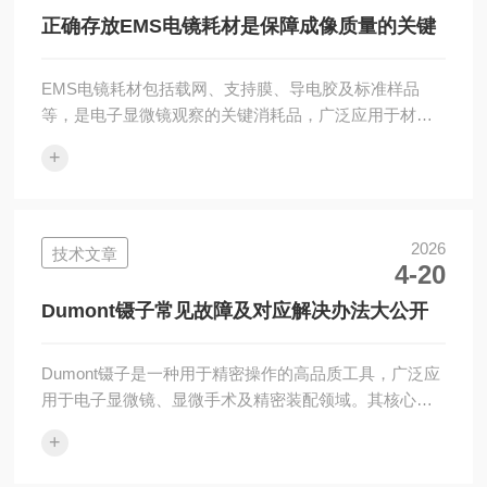
的防滑纹区域，食指轻靠于镊柄背部，掌心悬空。该镊
正确存放EMS电镜耗材是保障成像质量的关键
子的弹性适中，握持力度...
EMS电镜耗材包括载网、支持膜、导电胶及标准样品
等，是电子显微镜观察的关键消耗品，广泛应用于材料
科学、生物学及半导体检测领域。其核心价值在于提供
+
稳定、清洁的样品支撑和导电环境，保障成像质量。由
于耗材对污染和湿度敏感，正确的存放方法至关重要。
以下是关于EMS电镜耗材正确存放方法的具体介绍。1、
环境控制存放区域应保持恒温（20-25℃）和低湿（相对
2026
技术文章
4-20
湿度2、载网存放载网应放置在专用防静电盒或硅片盒
中，避免堆叠导致网面划伤。不同孔径（如200目、400
Dumont镊子常见故障及对应解决办法大公开
目）的载网需分区存放，并标注规格...
Dumont镊子是一种用于精密操作的高品质工具，广泛应
用于电子显微镜、显微手术及精密装配领域。其核心价
值在于顶端精细、弹性适中，适合夹持微小样品或进行
+
精细操作。在使用过程中，由于操作不当或自然磨损，
可能出现影响使用体验的问题，了解其常见问题及解决