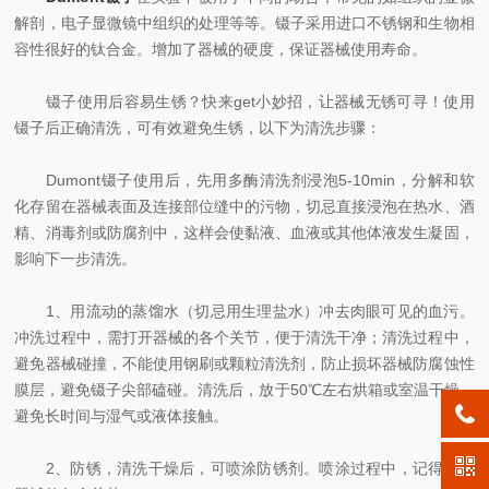
解剖，电子显微镜中组织的处理等等。镊子采用进口不锈钢和生物相
容性很好的钛合金。增加了器械的硬度，保证器械使用寿命。
镊子使用后容易生锈？快来get小妙招，让器械无锈可寻！使用
镊子后正确清洗，可有效避免生锈，以下为清洗步骤：
Dumont镊子使用后，先用多酶清洗剂浸泡5-10min，分解和软
化存留在器械表面及连接部位缝中的污物，切忌直接浸泡在热水、酒
精、消毒剂或防腐剂中，这样会使黏液、血液或其他体液发生凝固，
影响下一步清洗。
1、用流动的蒸馏水（切忌用生理盐水）冲去肉眼可见的血污。
冲洗过程中，需打开器械的各个关节，便于清洗干净；清洗过程中，
避免器械碰撞，不能使用钢刷或颗粒清洗剂，防止损坏器械防腐蚀性
膜层，避免镊子尖部磕碰。清洗后，放于50℃左右烘箱或室温干燥，
避免长时间与湿气或液体接触。
2、防锈，清洗干燥后，可喷涂防锈剂。喷涂过程中，记得打开