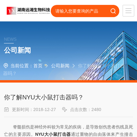
NEWS
公司新闻
当前位置：
首页
公司新闻
你了解NYU大小鼠打击
器吗？
你了解NYU大小鼠打击器吗？
更新时间：2018-12-27
点击次数：2480
脊髓损伤是神经外科较为常见的疾病，是导致创伤患者伤残及死
亡的主要原因。
NYU大小鼠打击器
通过重物的自由落体来产生撞击