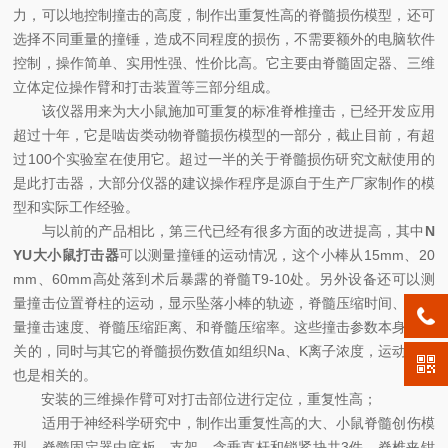
力，可以地控制撞击的高度，制作出重复性高的脊髓损伤模型，还可
选择不同重量的撞锤，造成不同程度的损伤，不需要额外的电脑软件
控制，操作简单、实用性强、性价比高。它主要由脊髓固定器、三维
立体定位操作臂和打击装置等三部分组成。
该仪器用来为大小鼠施加可重复的标准脊椎撞击，已经开发应用
超过十年，它是啮齿类动物脊髓损伤模型的一部分，截止目前，有超
过100个实验室在使用它。超过一半的关于脊髓损伤研究文献使用的
是此打击器，大部分仪器的建议操作程序是源自于生产厂家制作的模
型和实际工作经验。
与以前的产品相比，第三代已经有很多方面的改进提高，其中
N
YU大小鼠打击器
可以测量撞锤的运动情况，这个小棒从15mm、20
mm、60mm高处落到术后暴露的脊髓T9-10处。另外设备还可以测
量撞击位置脊柱的运动，显示坠落小棒的轨迹，脊髓压缩时间、并测
量撞击速度、脊髓压缩距离、和脊髓压缩率。这些撞击参数本身是相
关的，同时与其它的脊髓损伤数值如组织Na、K离子浓度，运动恢复
也是相关的。
安装的三维操作臂可对打击部位进行定位，重复性高；
适用于神经科学研究中，制作出重复性高的大、小鼠脊髓创伤模
型。脊髓固定器由底板、支架，含垂直杆和锁紧块共3件、脊椎夹钳