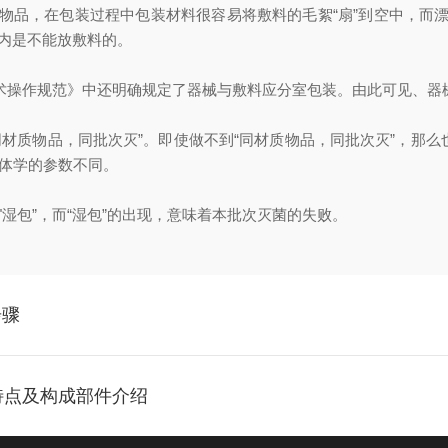
品，在包装过程中包装材料很容易将敷料的毛絮“扇”到空中，而漂
械包内是不能放敷料的。
技术操作规范》中还明确规定了器械与敷料应分室包装。由此可见、
质物品，同批次灭”。即使做不到“同材质物品，同批次灭”，那么也
流体学的参数不同。
"湿包”，而“湿包”的出现，意味着本批次灭菌的失败。
步骤
特点及构成部件介绍