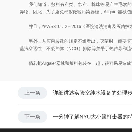
我们知道，敷料有布类、纱布、棉球等易产生毛絮的物
异物。因此，为了避免棉絮微粒污染器械，Allgaier器
并且，在WS310．2－2016《医院清洗消毒及灭菌
另外，从灭菌装载的规定不难看出，灭菌时一般要“同材
蒸汽穿透性、不凝气体（NCG）排除等关乎于热传导和
倘若把Allgaier器械和敷料包装在一起，很容易易造成
上一条
详细讲述实验室纯水设备的处理
下一条
一分钟了解NYU大小鼠打击器的