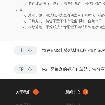
4、超声波清洗（可选）：若条件允许，可使用低功率超
开叉。
5、冲洗步骤：清洗后用大量流动去离子水冲洗，确保
6、干燥方式：将镊子置于洁净无尘环境中自然晾干，
7、存放规范：干燥后放入专用镊子架或防静电收纳盒
上一条
简述EMS电镜耗材的规范操作流
下一条
FST灭菌盒的标准化清洗方法分享
关于我们
新闻中心
公司简介
新闻中心