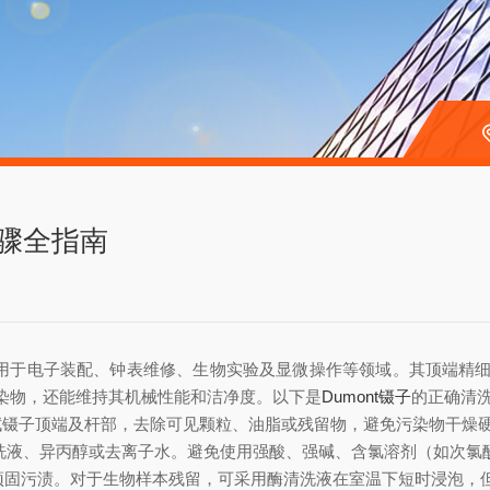
步骤全指南
用于电子装配、钟表维修、生物实验及显微操作等领域。其顶端精
染物，还能维持其机械性能和洁净度。以下是
Dumont镊子
的正确清
镊子顶端及杆部，去除可见颗粒、油脂或残留物，避免污染物干燥
液、异丙醇或去离子水。避免使用强酸、强碱、含氯溶剂（如次氯
顽固污渍。对于生物样本残留，可采用酶清洗液在室温下短时浸泡，