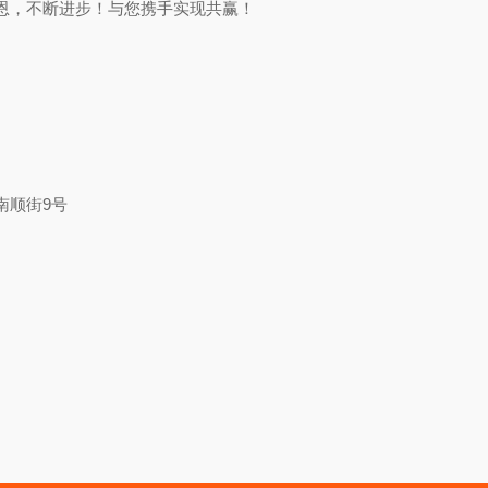
恩，不断进步！与您携手实现共赢！
南顺街
9
号