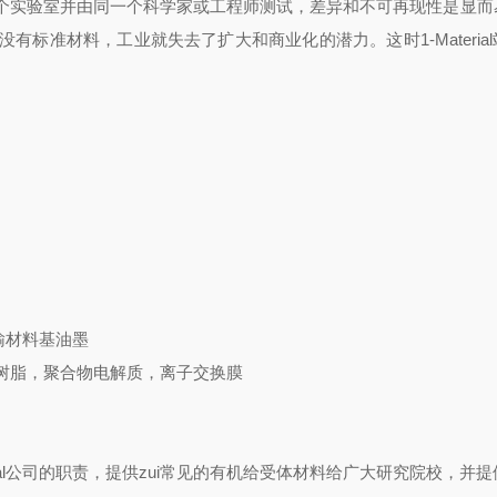
个实验室并由同一个科学家或工程师测试，差异和不可再现性是显而
没有标准材料，工业就失去了扩大和商业化的潜力。这时
1-Material
输材料基油墨
树脂，聚合物电解质，离子交换膜
l
公司的职责，提供zui常见的有机给受体材料给广大研究院校，并提