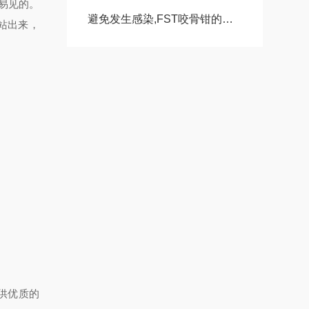
易见的。
避免发生感染,FST咬骨钳的两种清洗方法
站出来，
供优质的