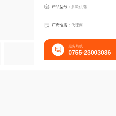
DTG（FBTTh2）2OS0032
产品型号：
多款供选
DTS（PTTh2）2OS0008CAS:1351389
PTB7OS0007C
厂商性质：
代理商
服务热线
0755-23003036