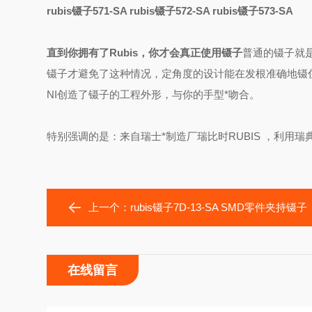
rubis镊子571-SA rubis镊子572-SA rubis镊子573-SA
直到你拥有了Rubis，你才会真正使用镊子
普通的镊子就是
镊子才避免了这种情况，定角度的设计能在发根准确地镊住头
NI创造了镊子的工程外形，与你的手型*吻合。
特别强调的是：来自瑞士*制造厂瑞比时RUBIS ，利用
上一个：
rubis镊子7D-13-SA SMD零件夹持镊子
在线留言