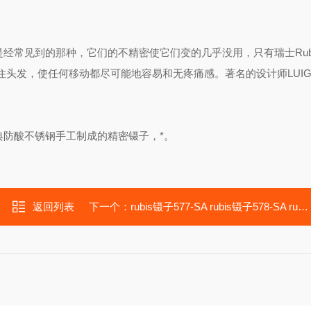
经常见到的那种，它们的不精密使它们变的几乎没用，只有瑞士Rub
发，使任何移动都尽可能地容易和无疼痛感。著名的设计师LUIGI 
瑞典防酸不锈钢手工制成的精密镊子，*。
返回列表
下一个：
rubis镊子577-SA rubis镊子578-SA rubis代理 SMD零件镊子