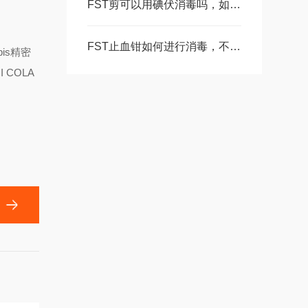
FST剪可以用碘伏消毒吗，如何消毒？
FST止血钳如何进行消毒，不懂的请看这里！
is精密
COLA