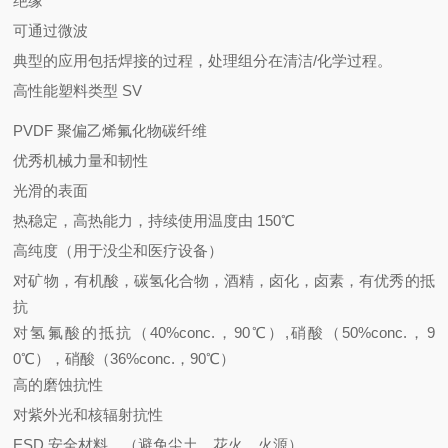
绝缘
可通过微波
典型的应用包括焊接的过程，处理组分在清洁
/
化学过程。
高性能塑料类型
SV
PVDF
聚偏乙烯氟化物碳纤维
优秀机械力量和韧性
光滑的表面
热稳定，高热能力，持续使用温度由
15
0℃
高纯度（用于没尘和医疗设备）
对矿物，有机酸，碳氢化合物，酒精，卤化，卤素，有优秀的抵
抗
对氢氟酸的抵抗（
40%conc.
，
9
0℃）,硝酸（50%conc.，9
0℃），硝酸（36%conc.，90℃）
高的磨蚀抗性
对紫外光和核辐射抗性
ESD
安全材料，（避免尘土，花火，火源）