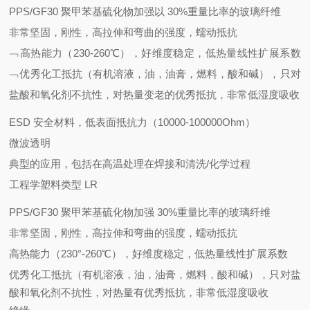
PPS/GF30
聚甲苯基硫化物加强以
30%
重量比率的玻璃纤维
非常坚固，刚性，高拉伸和弯曲的强度，蠕动抵抗
﹁高热能力（
230-26
0℃），好维度稳定，低热量线性扩展系数
﹁优秀化工抵抗（有机溶液，油，油膏，燃料，酸和碱），只对
盐酸和氧化剂不抗性，对热
量变老的优秀抵抗，非常低湿度吸收
ESD
安全材料，低表面抵抗力（
10000-100000Ohm
）
微波透明
典型的应用，包括在高温处理在焊接和清洗
/
化学过程
工程学塑料类型
LR
PPS/GF30
聚甲苯基硫化物加强
30%
重量比率的玻璃纤维
非常坚固，刚性，高拉伸和弯曲的强度，蠕动抵抗
高热能力（
23
0°-260℃），好维度稳定，低热量线性扩展系数
优秀化工抵抗（有机溶液，油，油膏，燃料，酸和碱），只对盐
酸和氧化剂不抗性，对热量有优秀抵抗，非常低湿度吸收