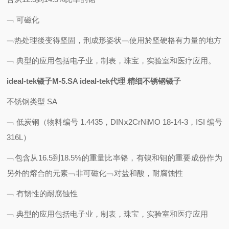
﹁
可磁化
﹁热处理後变得坚固，刑成形姿状﹁使用於坚硬格有力量的地方
﹁
典型的应用包括电子业，制表，珠宝，实验室和医疗应用。
ideal-tek镊子M-5.SA ideal-tek代理 精细不锈钢镊子
不锈钢类型 SA
﹁
低炭钢（物料编号 1.4435，DINⅹ2CrNiMO 18-14-3，ISI 编号
316L）
﹁包含从16.5到18.5%的重量比率铬，有镍和钼的重要成份作为
另外的熔合的元素﹁非可磁化﹁对盐和酸，耐腐蚀性
﹁
有韧性的耐腐蚀性
﹁
典型的应用包括电子业，制表，珠宝，实验室和医疗应用