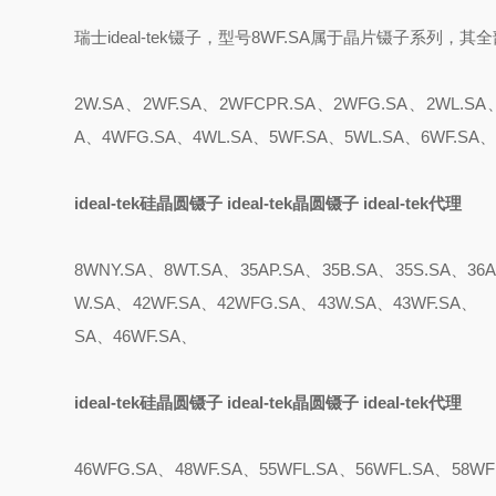
瑞士ideal-tek镊子，型号8WF.SA属于晶片镊子系列
2W.SA、2WF.SA、2WFCPR.SA、2WFG.SA、2WL.SA
A、4WFG.SA、4WL.SA、5WF.SA、5WL.SA、6WF.SA
ideal-tek硅晶圆镊子 ideal-tek晶圆镊子 ideal-tek代理
8WNY.SA、8WT.SA、35AP.SA、35B.SA、35S.SA、36A
W.SA、42WF.SA、42WFG.SA、43W.SA、43WF.SA、 
SA、46WF.SA、
ideal-tek硅晶圆镊子 ideal-tek晶圆镊子 ideal-tek代理
46WFG.SA、48WF.SA、55WFL.SA、56WFL.SA、58WFL