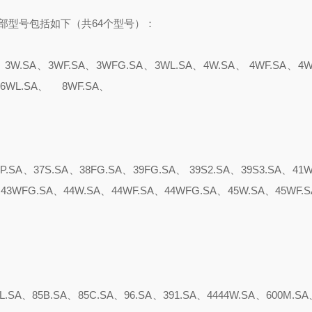
，其全部型号包括如下（共64个型号）：
、3W.SA、3WF.SA、3WFG.SA、3WL.SA、4W.SA、 4WF.SA、4W
、6WL.SA、 8WF.SA、
P.SA、37S.SA、38FG.SA、39FG.SA、 39S2.SA、39S3.SA、41
43WFG.SA、44W.SA、44WF.SA、44WFG.SA、45W.SA、45WF.S
.SA、85B.SA、85C.SA、96.SA、391.SA、4444W.SA、600M.SA