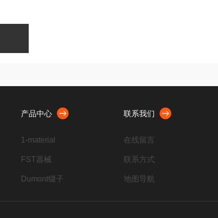
产品中心
联系我们
1-material
在线留言
FST器械
联系方式
Dumont镊子
地图导航
脊髓损伤打击器
Harvard注射泵