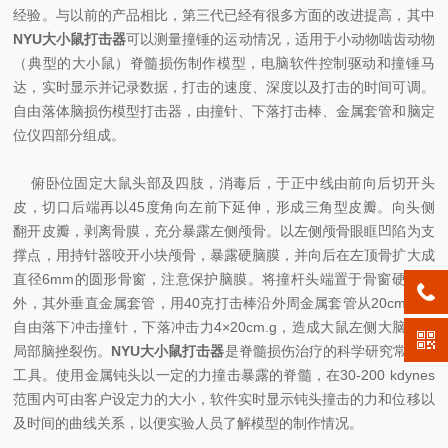
经验。与以前的产品相比，第三代已经有很多方面的改进提高，其中
NYU大小鼠打击器
可以测量撞锤的运动情况，适用于小动物啮齿动物
（典型的大小鼠）脊髓损伤制作模型，电脑软件控制驱动和撞锤马
达，实时显示并记录数据，打击的速度、深度以及打击的时间可调。
自由落体脑损伤模型打击器，由撞针、下落打击棒、金属套管和脑定
位仪四部分组成。
俯卧位固定大鼠头部及四肢，消毒后，于正中线由前向后切开头
皮，切口后端再以45度角向左前下延伸，形成三角型皮瓣。向头侧
翻开皮瓣，剥离骨膜，充分暴露左侧颅骨。以左侧颅骨眼眶凹陷为支
撑点，用持针器咬开小块颅骨，暴露硬脑膜，并向后在左顶骨扩大成
直径6mm的圆形骨窗，注意保护脑膜。将撞杆头端置于骨窗硬脑膜
外，其外垂直金属套管，用40克打击棒沿外周金属套管从20cm高度
自由落下冲击撞针，下落冲击力4×20cm.g，造成大鼠左侧大脑半球
局部脑挫裂伤。
NYU大小鼠打击器
是脊髓损伤治疗的科学研究常用的
工具。使用金属钝头以一定的力撞击暴露的脊髓，在30-200 kdynes
范围内可由客户设定力的大小，软件实时显示钝头撞击的力和位移以
及时间的曲线关系，以便实验人员了解模型的制作情况。