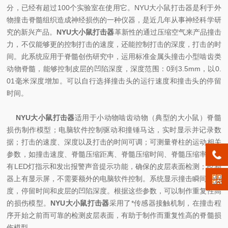
分，已经有超过100个实验室在使用它。NYU大小鼠打击器是利于外
物撞击脊髓组织造成神经损伤的一种仪器，是近几年从事神经科学研
究的新兴产品。
NYU大小鼠打击器
革新性的通过压缩空气来产品撞击
力，不仅能够更的控制打击的速度，还能控制打击的深度，打击的时
间。此系统应用于脊髓创伤研究中，运用标准金属头撞击小型啮齿类
动物脊髓，能够控制皮层的凹陷深度，深度范围：0到3.5mm，以0.
01毫米深度增加。可以自行选择撞击头的运行速度和撞击头的停留
时间。
NYU大小鼠打击器
适用于小动物啮齿动物（典型的大小鼠）脊髓
损伤制作模型；电脑软件控制驱动和撞锤马达，实时显示并记录数
据；打击的速度、深度以及打击的时间可调；可测量脊柱的运动相关
参数，如撞击速度、脊髓压缩距离、脊髓压缩时间、脊髓压缩率；具
有LED灯指示和发出报警声音提示功能，确保的皮层表面检测；控制
器上有显示屏，不需要额外的电脑软件控制。系统显示撞击瞬间的速
度，停留时间和皮层的凹陷深度。根据这些参数，可以制作重复性高
的损伤模型。
NYU大小鼠打击器
采用了*传感器接触机制，在撞击程
序开始之前而可靠的检测皮层表面，有助于制作而重复性高的脊髓损
伤模型。