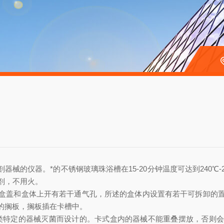
械的仪器。*的不锈钢玻璃珠浴槽在15-20分钟温度可达到240℃
剂，不用火。
盖和盒体上开有若干通气孔，所述的盒体内设置有若干可拆卸的置
的搁板，搁板插在卡槽中。
类特定的器械灭菌而设计的。卡式盒内的器械不能重叠摆放，否则