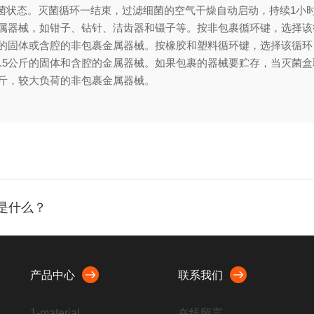
菌状态。灭菌循环一结束，过滤细菌的空气干燥自动启动，持续1小
属器械，如钳子、钻针、洁齿器和镊子等。按非包裹循环键，选择该循环
的固体或含腔的非包裹金属器械。按橡胶和塑料循环键，选择该循环，
.5公斤的固体和含腔的金属器械。如果包裹的器械要贮存，当灭菌
公斤，较大负荷的非包裹金属器械。
是什么？
产品中心
联系我们
1-material
在线留言