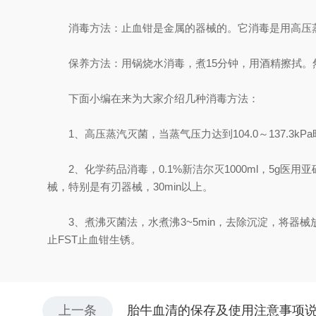
消毒方法：止血钳是金属的器械的。它消毒是用高压蒸
保养方法：用锅烧水消毒，煮15分钟，用酒精擦拭。
下面小编在来为大家介绍几种消毒方法：
1、高压蒸汽灭菌，当蒸气压力达到104.0～137.3k
2、化学药品消毒，0.1%新洁尔灭1000ml，5g医
械，特别是有刃器械，30min以上。
3、煮沸灭菌法，水煮沸3~5min，去除沉淀，将器械放入，
止FST止血钳生锈。
上一条
胎牛血清的保存及使用注意事项