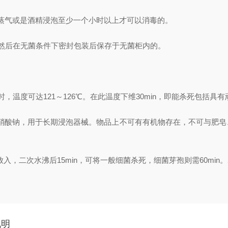
气或是酒精浸泡至少一个小时以上才可以消毒的。
然后在无菌条件下密封包装后保存于无菌柜内的。
Pa时，温度可达121～126℃。在此温度下维30min，即能杀死包
用亚硝酸钠，用于长期浸泡器械。物品上不可有有机物存在，不可与肥皂
二次水沸后15min，可将一般细菌杀死，细菌芽孢则需60min。2%N
说明