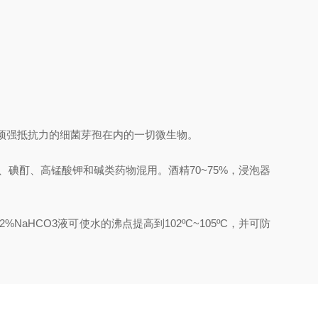
括具有顽强抵抗力的细菌芽孢在内的一切微生物。
、碘酊、高锰酸钾和碱类药物混用。酒精70~75%，浸泡器
aHCO3液可使水的沸点提高到102ºC~105ºC，并可防