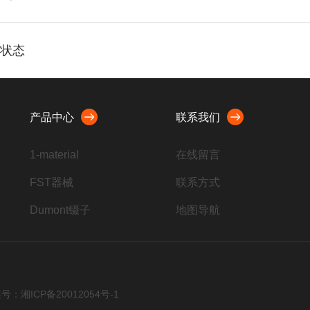
菌状态
产品中心
联系我们
1-material
在线留言
FST器械
联系方式
Dumont镊子
地图导航
脊髓损伤打击器
Harvard注射泵
ROBOZ手术器械
号：湘ICP备20012054号-1