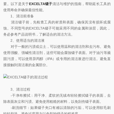
要。以下是关于
EXCELTA镊子
清洁与维护的指南，帮助延长工具的
使用寿命并确保最佳性能。
1、清洁前准备
清洁镊子前，先检查工具的材质和表面，确保其没有损坏或腐
蚀。不同型号的EXCELTA镊子可能采用不同的金属和涂层，因此，
务必参考产品说明书，了解适合的清洁方法。
2、使用适当的清洁液
对于一般的污渍或尘土，可以使用温和的清洁剂和去污布。避免
使用强酸、强碱性清洁剂，这些可能会腐蚀镊子表面。对于油污等顽
固污渍，可以使用异丙醇（IPA）或专用的清洁液进行清洁。避免直
接接触到清洁液的金属部分。
3、清洁过程
-干净布擦拭：用干净、柔软的无绒布轻轻擦拭镊子的表面，去
除表面灰尘和污渍。避免使用粗糙的材料，以免刮伤镊子表面。
-刷洗细节：如果镊子夹口有难以清除的污垢，可以使用软毛刷
轻轻刷洗，避免过度用力以免影响镊子的精准度。