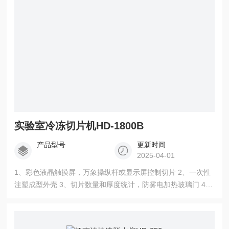
1800
实验室冷冻切片机HD-1800B
产品型号
更新时间
2025-04-01
1、彩色液晶触摸屏，万象操纵杆或显示屏控制切片 2、一次性
注塑成型外壳 3、切片数量和厚度统计，防雾电加热玻璃门 4、
手动/自动除霜；手动/自动休眠, 15分钟内恢复工作 5、紫外线
消毒，半导体制冷，切片室照明系统 6、回缩功能宽敞的冷冻室
可同时容纳20个标本 实验室冷冻切片机HD-1800B