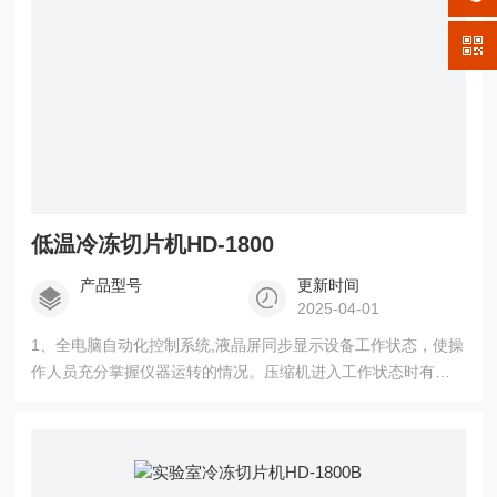
低温冷冻切片机HD-1800
产品型号
更新时间
2025-04-01
1、全电脑自动化控制系统,液晶屏同步显示设备工作状态，使操
作人员充分掌握仪器运转的情况。压缩机进入工作状态时有倒
计时显示。 2、双压缩机制冷系统，快速制冷，无需预冷，开机
十分钟即进入冰冻状态；各冷冻区可根据不同组织设定不同的
切片温度。冷冻箱内温度无需过低。即可切出非常好的冰冻切
片。避免了温度过低冻手的恶性刺激。 低温冷冻切片机HD-