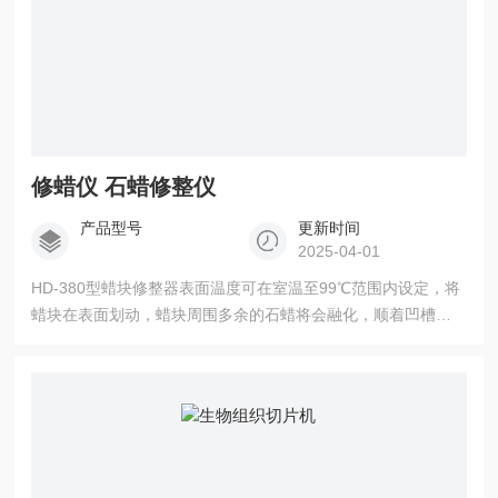
修蜡仪 石蜡修整仪
产品型号
更新时间
2025-04-01
HD-380型蜡块修整器表面温度可在室温至99℃范围内设定，将
蜡块在表面划动，蜡块周围多余的石蜡将会融化，顺着凹槽流
走，从Z低处的孔流入下方器皿。 修蜡仪 石蜡修整仪