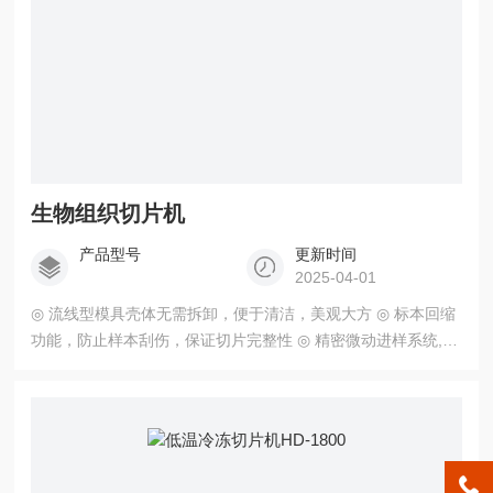
生物组织切片机
产品型号
更新时间
2025-04-01
◎ 流线型模具壳体无需拆卸，便于清洁，美观大方 ◎ 标本回缩
功能，防止样本刮伤，保证切片完整性 ◎ 精密微动进样系统,提
高了精密微动进样的精确度 ◎ 德国进口*进的交叉滚柱导轨，免
润滑、免维护，保证了标本块滑动的精度 生物组织切片机