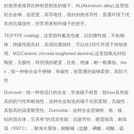
的使用者推荐此种材质制造的镊子。
AL(Aluminum alloy),
这里指
铝合金钢，低密度，高导电性，很好的热传导性，普通环境下优
良的抗腐蚀性，经常用来制作镊子的把手。
TE(PTFE coating)
，这里指特氟龙包被，抗刮擦性能，不粘物
体，绝缘性能良好，高强抗腐蚀性，可以在
150
℃环境下持续使
用。
MZ(Ceramic zirconia toughened alumina),
这里指氧化锌铝
陶瓷，无极性，特别强的硬度，抗热，绝缘，耐一般腐蚀。
Ino
x
，指一种铬合金不锈钢，有磁性，较普通的碳钢柔韧，具防污
性
Dumoxel
：指一种很流行的合金，常做镊子材质，较
Inox
具有较
高的防污性和耐蚀性，这种合金制造的镊子尖部柔韧，无磁性，
具较高的温度耐受性。
Dumostar
：这种合金是钢铁、铬、镍、
钴的混合体，它具有*的优良性能：抗疲劳性，硬度很高，耐高
温（
550°C
），耐海水腐蚀，耐酸碱（盐酸，磷酸，硝酸，硫