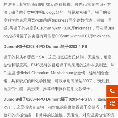
样说明，其实给我们的印象仍然很模糊。教你zui常见的识别方
法：镊子的分类中注明Biology款的一般是精密镊子。镊子的尖
度科学的表示用宽width和厚thickness两个参数描述，例如，普
通5号镊子的尖度是0.10mm width×0.06厚thickness，而注明Biol
ogy的5号镊子的尖度有可能是0.05mm width×0.01厚thickness。
Dumont镊子0203-4-PO Dumont镊子0203-4-PS
镊子的材质有哪些？
SA
，这里指低碳奥氏体钢，无磁性，耐腐
蚀性和强度高。
EMS
品牌的普通镊子均采用的这种材质制造。
N
C,
这里指
Nickel-Chromium-Molybdenum
合金钢，镍铬钼合金
钢，具有较好的耐化学性能，可以承耐高温达
800
℃，*无磁性，
抗疲劳性能，高形变，推荐精细操作使用此款镊子。
Dumont镊子0203-4-PO Dumont镊子0203-4-PS
TA
（
Titanium al
loy
），这里指钛合金钢，相对低的密度使得镊子变轻巧，具有
较好的机械性能，非常棒的抗蚀性，无磁性。对高温腐蚀性环境