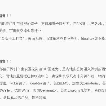
司销售！！
具的瑞士生产商,专门生产精密的镊子、剪钳和电子螺丝刀。产品销往世界各地
光学、宇宙航空器业等行业。
的尖头手工打造*，表面无暇；而其价格亦具竞争力。Ideal-tek亦不
。
司销售！！
部位于深圳市宝安区松岗镇
107国道旁，是内地由公路进入深圳的西
安）两地的重要枢纽和物流中心，离深圳机场只有十分钟车程，物流
bis镊子、ideal-tek镊子、美国EMS、加拿大1-material、美国
ler、德国Wiha、美国Germnator、美国Entegris氟塑料、英国Gilde
网、聚四氟乙烯产品、骨科器械