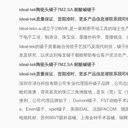
ideal-tek陶瓷头镊子7MZ.SA 耐酸碱镊子
ideal-tek质量保证、货期准时、更多产品信息请联系我
Ideal-teks.a.成立于1965年,是一家精密手动工
于电子工业、制表业、珠宝业、显微外科学、显微镜业、
Ideal-tek的镊子质量融合传统手艺技巧及现代科技，镊子
发及研究，以求达到每支镊子都能帮助每位客户灵活生产
ideal-tek陶瓷头镊子7MZ.SA 耐酸碱镊子
ideal-tek质量保证、货期准时、更多产品信息请联系我
深圳市泽任科技有限公司专业代理国外镊子品牌，公司总
毗邻港澳，背依富庶的珠江三角洲腹地，是东（莞）宝（
便利，公司代理品牌如下： Dumont镊子、FST动物手术器械、Ru
a、Erem镊子、spiel镊子、美国IDAL、法国FACOM、德国Wel
电镜耗材、苏州66VT眼科器械、上海金钟手术器械、铜