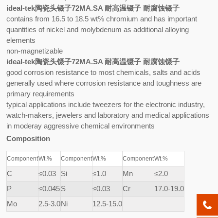
ideal-tek陶瓷头镊子72MA.SA 耐高温镊子 耐腐蚀镊子
contains from 16.5 to 18.5 wt% chromium and has important
quantities of nickel and molybdenum as additional alloying
elements
non-magnetizable
ideal-tek陶瓷头镊子72MA.SA 耐高温镊子 耐腐蚀镊子
good corrosion resistance to most chemicals, salts and acids
generally used where corrosion resistance and toughness are
primary requirements
typical applications include tweezers for the electronic industry,
watch-makers, jewelers and laboratory and medical applications
in moderay aggressive chemical environments
Composition
Component
Wt.%
Component
Wt.%
Component
Wt.%
C
≤0.03
Si
≤1.0
Mn
≤2.0
P
≤0.045
S
≤0.03
Cr
17.0-19.0
Mo
2.5-3.0
Ni
12.5-15.0