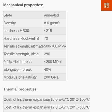
Mechanical properties:
State
annealed
Density
8.0 g/cm³
hardness HB30
≤215
Hardness Rockwell B
79
Tensile strength, ultimate
500-700 MPa
Tensile strength, yield
290
0.2% Yield stress
≤200 MPa
Elongation, break
40%
Modulus of elasticity
200 GPa
Thermal properties
Coef. of lin. therm expansion
16.0 E-6/°C
20°C-100°C
Coef. of lin. therm expansion
17.0 E-6/°C
20°C-300°C