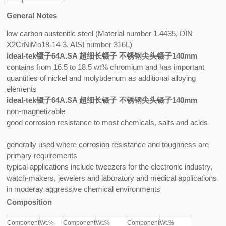
General Notes
low carbon austenitic steel (Material number 1.4435, DIN
X2CrNiMo18-14-3, AISI number 316L)
ideal-tek镊子64A.SA 超细长镊子 不锈钢尖头镊子140mm
contains from 16.5 to 18.5 wt% chromium and has important
quantities of nickel and molybdenum as additional alloying
elements
ideal-tek镊子64A.SA 超细长镊子 不锈钢尖头镊子140mm
non-magnetizable
good corrosion resistance to most chemicals, salts and acids
generally used where corrosion resistance and toughness are
primary requirements
typical applications include tweezers for the electronic industry,
watch-makers, jewelers and laboratory and medical applications
in moderay aggressive chemical environments
Composition
Component
Wt.%
Component
Wt.%
Component
Wt.%