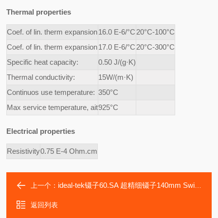
Thermal properties
Coef. of lin. therm expansion
16.0 E-6/°C
20°C-100°C
Coef. of lin. therm expansion
17.0 E-6/°C
20°C-300°C
Specific heat capacity:
0.50 J/(g·K)
Thermal conductivity:
15W/(m·K)
Continuos use temperature:
350°C
Max service temperature, ait
925°C
Electrical properties
Resistivity
0.75 E-4 Ohm.cm
ideal-tek镊子60.SA 超精细镊子140mm Swiss tweezers
上一个：
返回列表