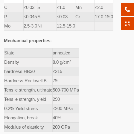
C
≤0.03
Si
≤1.0
Mn
≤2.0
P
≤0.045
S
≤0.03
Cr
17.0-19.0
Mo
2.5-3.0
Ni
12.5-15.0
Mechanical properties:
State
annealed
Density
8.0 g/cm³
hardness HB30
≤215
Hardness Rockwell B
79
Tensile strength, ultimate
500-700 MPa
Tensile strength, yield
290
0.2% Yield stress
≤200 MPa
Elongation, break
40%
Modulus of elasticity
200 GPa