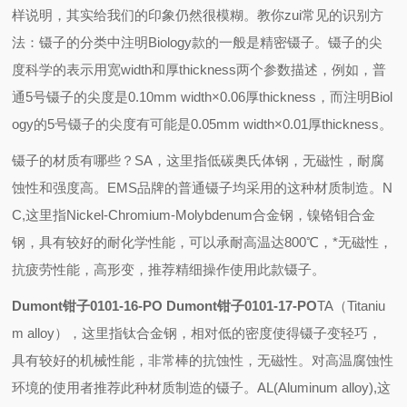
样说明，其实给我们的印象仍然很模糊。教你zui常见的识别方
法：镊子的分类中注明Biology款的一般是精密镊子。镊子的尖
度科学的表示用宽width和厚thickness两个参数描述，例如，普
通5号镊子的尖度是0.10mm width×0.06厚thickness，而注明Biol
ogy的5号镊子的尖度有可能是0.05mm width×0.01厚thickness。
镊子的材质有哪些？
SA
，这里指低碳奥氏体钢，无磁性，耐腐
蚀性和强度高。
EMS
品牌的普通镊子均采用的这种材质制造。
N
C,
这里指
Nickel-Chromium-Molybdenum
合金钢，镍铬钼合金
钢，具有较好的耐化学性能，可以承耐高温达
800
℃，*无磁性，
抗疲劳性能，高形变，推荐精细操作使用此款镊子。
Dumont钳子0101-16-PO Dumont钳子0101-17-PO
TA
（
Titaniu
m alloy
），这里指钛合金钢，相对低的密度使得镊子变轻巧，
具有较好的机械性能，非常棒的抗蚀性，无磁性。对高温腐蚀性
环境的使用者推荐此种材质制造的镊子。
AL(Aluminum alloy),
这