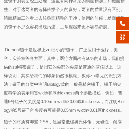
些镊子的表面经过处理，这里有两种常见的镜面精加工和糙面精
整。对于这两者的选择依据个人的喜好，两者的质量没有区别。
镜面精加工的看上去较糙面精整的干净，使用的时候，糙面精整
的镊子不那么容易出现污迹，且拿握起来更不容易滑脱。
Dumont镊子是世界上zui细小的*镊子，广泛应用于医疗，美
容，实验室等各方面，其中，医疗方面占有50%的市场，我们提
供的zui精密镊子，是指它的尖部的尖度是普通的两倍以上，这
样说明，其实给我们的印象仍然很模糊。教你zui常见的识别方
法：镊子的分类中注明Biology款的一般是精密镊子。镊子的尖
度科学的表示用宽width和厚thickness两个参数描述，例如，普
通5号镊子的尖度是0.10mm width×0.06厚thickness，而注明Biol
ogy的5号镊子的尖度有可能是0.05mm width×0.01厚thickness。
镊子的材质有哪些？
SA
，这里指低碳奥氏体钢，无磁性，耐腐