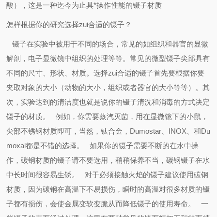
酸），这是一种迄今为止具*操作性能的镊子材质
怎样根据你的研究选择zui合适的镊子？
镊子在实验中被用于不同的场合，常见的如组织和器官的显微
解剖，电子显微镜中组织的处理等等。常见的微型镊子尖部具有
不同的尺寸、形状、材质。选择zui合适的镊子首先要根据你要
夹取对象的大小（动物的大小，组织或者器官的大小等等）。其
次，实验达到的清洁度也就是说你的镊子清洗和消毒的方式决定
镊子的材质。
例如，你需要蒸汽灭菌，用在显微镜下的小鼠，
尖部不锈钢材质即可，当然，钛合金，
Dumostar
、
INOX
、和
Du
moxal
都是不错的选择。
如果你的镊子需要不断的在水中操
作，碳钢材质的镊子请不要选用，稍稍保养不当，碳钢镊子在水
中长时间很容易生锈。
对于必须接触火焰的镊子建议使用碳钢
材质，因为碳钢在高温下不易损伤，瞬时的高温对很多材质的镊
子都有损伤，会使金属变软变脆从而降低镊子的使用寿命。
一