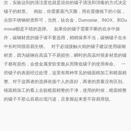
次，实验达到的清洁度也就是说你的镊子清洗和消毒的方式决定
镊子的材质。
例如，你需要蒸汽灭菌，用在显微镜下的小鼠，
尖部不锈钢材质即可，当然，钛合金，
Dumostar
、
INOX
、和
Du
moxal
都是不错的选择。
如果你的镊子需要不断的在水中操
作，碳钢材质的镊子请不要选用，稍稍保养不当，碳钢镊子在水
中长时间很容易生锈。
对于必须接触火焰的镊子建议使用碳钢
材质，因为碳钢在高温下不易损伤，瞬时的高温对很多材质的镊
子都有损伤，会使金属变软变脆从而降低镊子的使用寿命。
一
些镊子的表面经过处理，这里有两种常见的镜面精加工和糙面精
整。对于这两者的选择依据个人的喜好，两者的质量没有区别。
镜面精加工的看上去较糙面精整的干净，使用的时候，糙面精整
的镊子不那么容易出现污迹，且拿握起来更不容易滑脱。