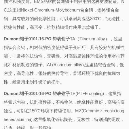
蚀性和强度高。
EMS
品牌的普通镊子均采用的这种材质制造。
N
C,
这里指
Nickel-Chromium-Molybdenum
合金钢，镍铬钼合金
钢，具有较好的耐化学性能，可以承耐高温达
800
℃，*无磁性，
抗疲劳性能，高形变，推荐精细操作使用此款镊子。
Dumont钳子0101-16-PO 钟表钳子
TA
（
Titanium alloy
），这里
指钛合金钢，相对低的密度使得镊子变轻巧，具有较好的机械性
能，非常棒的抗蚀性，无磁性。对高温腐蚀性环境的使用者推荐
此种材质制造的镊子。
AL(Aluminum alloy),
这里指铝合金钢，低
密度，高导电性，很好的热传导性，普通环境下优良的抗腐蚀
性，经常用来制作镊子的把手。
Dumont钳子0101-16-PO 钟表钳子
TE(PTFE coating)
，这里指
特氟龙包被，抗刮擦性能，不粘物体，绝缘性能良好，高强抗腐
蚀性，可以在
150
℃环境下持续使用。
MZ(Ceramic zirconia toug
hened alumina),
这里指氧化锌铝陶瓷，无极性，特别强的硬度，
抗热，绝缘，耐一般腐蚀