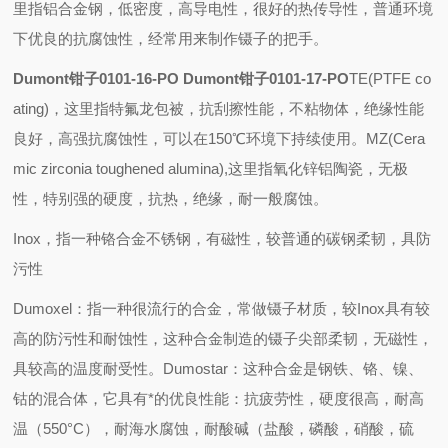
里指铝合金钢，低密度，高导电性，很好的热传导性，普通环境
下优良的抗腐蚀性，经常用来制作镊子的把手。
Dumont钳子0101-16-PO Dumont钳子0101-17-PO
TE(PTFE co
ating)
，这里指特氟龙包被，抗刮擦性能，不粘物体，绝缘性能
良好，高强抗腐蚀性，可以在
150
℃环境下持续使用。
MZ(Cera
mic zirconia toughened alumina),
这里指氧化锌铝陶瓷，无极
性，特别强的硬度，抗热，绝缘，耐一般腐蚀。
Inox
，指一种铬合金不锈钢，有磁性，较普通的碳钢柔韧，具防
污性
Dumoxel
：指一种很流行的合金，常做镊子材质，较
Inox
具有较
高的防污性和耐蚀性，这种合金制造的镊子尖部柔韧，无磁性，
具较高的温度耐受性。
Dumostar
：这种合金是钢铁、铬、镍、
钴的混合体，它具有*的优良性能：抗疲劳性，硬度很高，耐高
温（
550°C
），耐海水腐蚀，耐酸碱（盐酸，磷酸，硝酸，硫