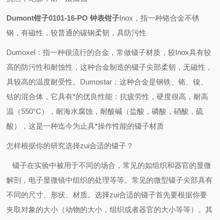
Dumont钳子0101-16-PO 钟表钳子
Inox
，指一种铬合金不锈
钢，有磁性，较普通的碳钢柔韧，具防污性
Dumoxel
：指一种很流行的合金，常做镊子材质，较
Inox
具有较
高的防污性和耐蚀性，这种合金制造的镊子尖部柔韧，无磁性，
具较高的温度耐受性。
Dumostar
：这种合金是钢铁、铬、镍、
钴的混合体，它具有*的优良性能：抗疲劳性，硬度很高，耐高
温（
550°C
），耐海水腐蚀，耐酸碱（盐酸，磷酸，硝酸，硫
酸），这是一种迄今为止具*操作性能的镊子材质
怎样根据你的研究选择zui合适的镊子？
镊子在实验中被用于不同的场合，常见的如组织和器官的显微
解剖，电子显微镜中组织的处理等等。常见的微型镊子尖部具有
不同的尺寸、形状、材质。选择zui合适的镊子首先要根据你要
夹取对象的大小（动物的大小，组织或者器官的大小等等）。其