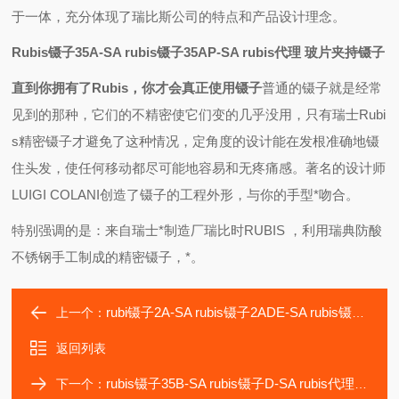
于一体，充分体现了瑞比斯公司的特点和产品设计理念。
Rubis镊子35A-SA rubis镊子35AP-SA rubis代理 玻片夹持镊子
直到你拥有了Rubis，你才会真正使用镊子
普通的镊子就是经常
见到的那种，它们的不精密使它们变的几乎没用，只有瑞士Rubi
s精密镊子才避免了这种情况，定角度的设计能在发根准确地镊
住头发，使任何移动都尽可能地容易和无疼痛感。著名的设计师
LUIGI COLANI创造了镊子的工程外形，与你的手型*吻合。
特别强调的是：来自瑞士*制造厂瑞比时RUBIS ，利用瑞典防酸
不锈钢手工制成的精密镊子，*。
rubi镊子2A-SA rubis镊子2ADE-SA rubis镊子2AL-SA rubis代理
上一个：
返回列表
rubis镊子35B-SA rubis镊子D-SA rubis代理 正品rubis镊子
下一个：