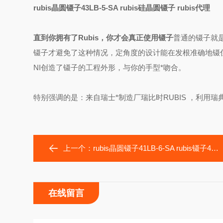
rubis晶圆镊子43LB-5-SA rubis硅晶圆镊子 rubis代理
直到你拥有了Rubis，你才会真正使用镊子
普通的镊子就是
镊子才避免了这种情况，定角度的设计能在发根准确地镊住头
NI创造了镊子的工程外形，与你的手型*吻合。
特别强调的是：来自瑞士*制造厂瑞比时RUBIS ，利用
上一个：
rubis晶圆镊子41LB-6-SA rubis镊子41LB-8-SA rubis镊子41LB-6/
在线留言