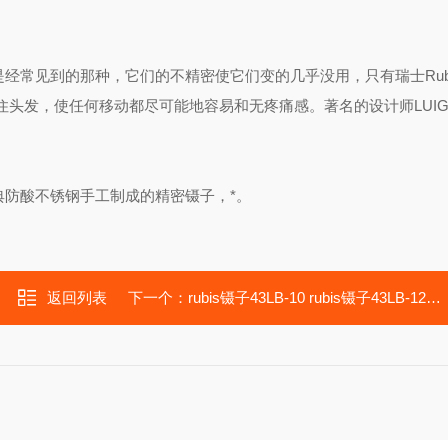
经常见到的那种，它们的不精密使它们变的几乎没用，只有瑞士Rub
发，使任何移动都尽可能地容易和无疼痛感。著名的设计师LUIGI 
瑞典防酸不锈钢手工制成的精密镊子，*。
返回列表
下一个：
rubis镊子43LB-10 rubis镊子43LB-12 rubis镊子43LB/14