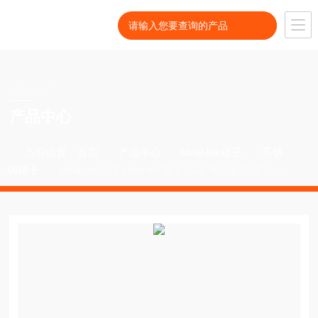
PRODUCT
产品中心
当前位置：
首页
产品中心
Ideal-tek镊子
不锈
钢镊子
ideal-tek代理 ideal-tek镊子7.SA 弯头解剖镊子 精
细弯头镊子