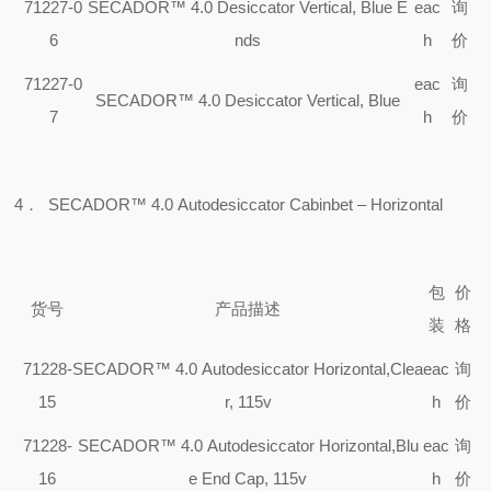
71227-0
SECADOR™ 4.0 Desiccator Vertical, Blue E
eac
询
6
nds
h
价
71227-0
eac
询
SECADOR™ 4.0 Desiccator Vertical, Blue
7
h
价
4
．
SECADOR™ 4.0 Autodesiccator Cabinbet – Horizontal
包
价
货号
产品描述
装
格
71228-
SECADOR™ 4.0 Autodesiccator Horizontal,Clea
eac
询
15
r, 115v
h
价
71228-
SECADOR™ 4.0 Autodesiccator Horizontal,Blu
eac
询
16
e End Cap, 115v
h
价