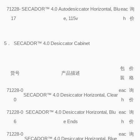
71228-
SECADOR™ 4.0 Autodesiccator Horizontal, Blu
eac
询
17
e, 115v
h
价
5
．
SECADOR™ 4.0 Desiccator Cabinet
包
价
货号
产品描述
装
格
71228-0
eac
询
SECADOR™ 4.0 Desiccator Horizontal, Clear
0
h
价
71228-0
SECADOR™ 4.0 Desiccator Horizontal, Blu
eac
询
6
e Ends
h
价
71228-0
eac
询
SECADOR™ 4.0 Desiccator Horizontal, Blue