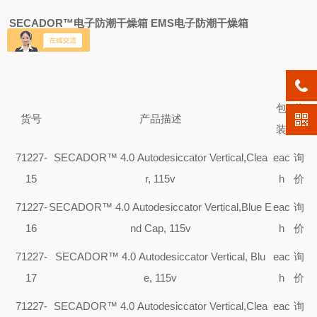
SECADOR™电子防潮干燥箱 EMS电子防潮干燥箱
包
价
货号
产品描述
装
格
71227-
SECADOR™ 4.0 Autodesiccator Vertical,Clea
eac
询
15
r, 115v
h
价
71227-
SECADOR™ 4.0 Autodesiccator Vertical,Blue E
eac
询
16
nd Cap, 115v
h
价
71227-
SECADOR™ 4.0 Autodesiccator Vertical, Blu
eac
询
17
e, 115v
h
价
71227-
SECADOR™ 4.0 Autodesiccator Vertical,Clea
eac
询