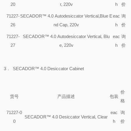
20
r, 220v
h
价
71227-
SECADOR™ 4.0 Autodesiccator Vertical,Blue E
eac
询
26
nd Cap, 220v
h
价
71227-
SECADOR™ 4.0 Autodesiccator Vertical, Blu
eac
询
27
e, 220v
h
价
3
．
SECADOR™ 4.0 Desiccator Cabinet
价
货号
产品描述
包装
格
71227-0
eac
询
SECADOR™ 4.0 Desiccator Vertical, Clear
0
h
价