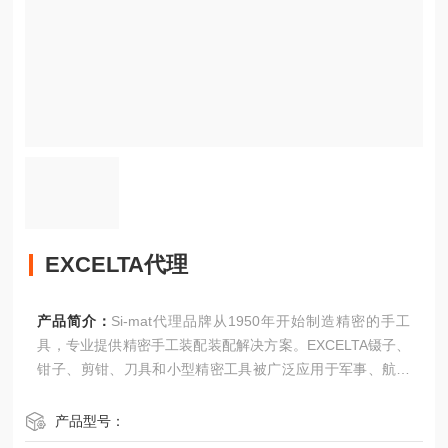
EXCELTA代理
产品简介：
Si-mat代理品牌从1950年开始制造精密的手工
具，专业提供精密手工装配装配解决方案。EXCELTA镊子、
钳子、剪钳、刀具和小型精密工具被广泛应用于军事、航天
航空业、制表、 消费电子、 医疗设备制造、 电子装配和维
修行业。
产品型号：
EXCELTA代理