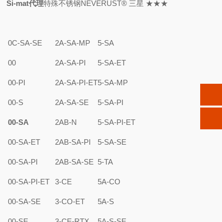
Si-mat代理
特殊不锈钢NEVERUST® 三星 ★★★
0C-SA-SE
2A-SA-MP
5-SA
00
2A-SA-PI
5-SA-ET
00-PI
2A-SA-PI-ET
5-SA-MP
00-S
2A-SA-SE
5-SA-PI
00-SA
2AB-N
5-SA-PI-ET
00-SA-ET
2AB-SA-PI
5-SA-SE
00-SA-PI
2AB-SA-SE
5-TA
00-SA-PI-ET
3-CE
5A-CO
00-SA-SE
3-CO-ET
5A-S
00-SE
3-CE-RTX
5A-S-SE