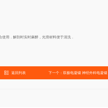
合使用．解剖时实时麻醉，光滑材料便于清洗．
返回列表
下一个：
双极电凝镊 神经外科电凝镊