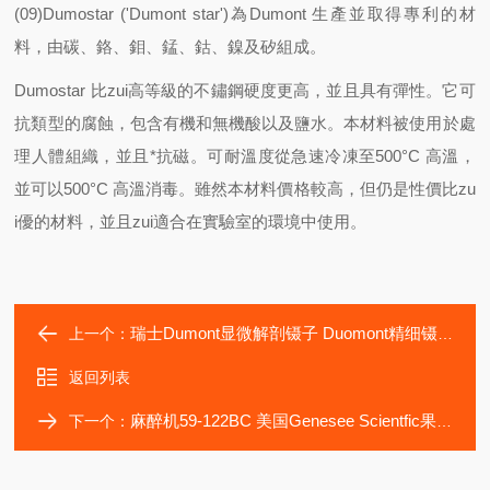
(09)Dumostar ('Dumont star')為Dumont 生產並取得專利的材
料，由碳、鉻、鉬、錳、鈷、鎳及矽組成。
Dumostar 比zui高等級的不鏽鋼硬度更高，並且具有彈性。它可
抗類型的腐蝕，包含有機和無機酸以及鹽水。本材料被使用於處
理人體組織，並且*抗磁。可耐溫度從急速冷凍至500°C 高溫，
並可以500°C 高溫消毒。雖然本材料價格較高，但仍是性價比zu
i優的材料，並且zui適合在實驗室的環境中使用。
瑞士Dumont显微解剖镊子 Duomont精细镊子
上一个：
返回列表
麻醉机59-122BC 美国Genesee Scientfic果蝇麻醉机
下一个：