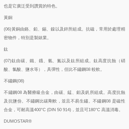
也是它廣泛受到讚賞的特色。
黃銅
(06)黃銅由鉻、鉛、錫、鎳以及鋅所組成。抗磁，常用於處理精
密物件，特別是製錶業。
鈦
(07)鈦由碳、鐵、鋨、氫、氮以及鈦所組成。鈦高度抗蝕（硝
酸、氯酸、鹽水等），具彈性，但比不鏽鋼08 較軟。
不鏽鋼(08)
不鏽鋼08 為醫療級合金，由碳、錳、鉬及釩所組成。高度抗蝕
及抗鹽份。不鏽鋼比碳剛軟，並且不易生鏽。不鏽鋼08 是磁性
合金，可耐高溫400°C (DIN 50 914)，並且可180°C 高溫消毒。
DUMOSTAR®