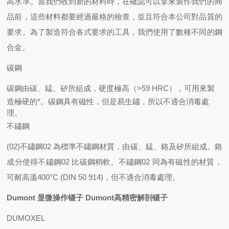
高水準。當我們收到新的材料時，在確認可以拿來製作我們的商
品前，這些材料都要經過嚴格的檢查，並且符合本公司對品質的
要求。為了製造符合各式要求的工具，我們使用了數種不同的鋼
合金。
碳鋼
碳鋼由碳、錳、矽所組成，硬度極高（>59 HRC），可用來製
造極硬的*。碳鋼具有磁性，但是易生鏽，所以不適合消毒處
理。
不鏽鋼
(02)不鏽鋼02 為標準不鏽鋼材質，由碳、錳、鉻及矽所組成。鉻
成分使得不鏽鋼02 比碳鋼稍軟。不鏽鋼02 同為有磁性的材質，
可耐高溫400°C (DIN 50 914)，但不適合消毒處理。
Dumont 显微操作镊子 Dumont高精密解剖镊子
DUMOXEL