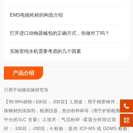
EMS电镜耗材的构造介绍
打开进口动物器械包的正确方式，你做对了吗？
实验室纯水机需要考虑的几个因素
产品介绍
只用于动物实验研究等
【
99.99%
碲粉
:-100
目；
-200
目】
1,
用途：用于精密铸件，或特
殊钢材的添加剂，检测仪器，热分析样杯等（用于炉前检测铁水
中分的
Si,C
含量）
;
2,
技术：气流粉碎
-
震荡分样筛过筛；
3,
粒
径：
-100
目；
-200
目；
4,
检验：提供
ICP-MS
或
GDMS
检验
;