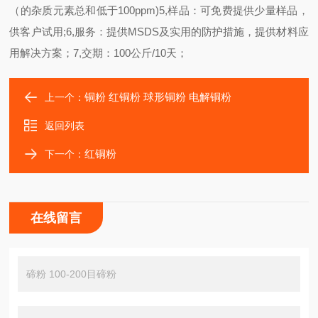
（的杂质元素总和低于
100ppm)
5,
样品：可免费提供少量样品，
供客户试用
;
6,
服务：提供
MSDS
及实用的防护措施，提供材料应
用解决方案；
7,
交期：
100
公斤
/10
天；
铜粉 红铜粉 球形铜粉 电解铜粉
上一个：
返回列表
红铜粉
下一个：
在线留言