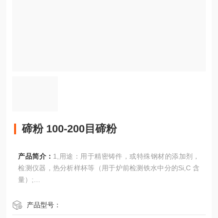
碲粉 100-200目碲粉
产品简介：
1,用途：用于精密铸件，或特殊钢材的添加剂，
检测仪器，热分析样杯等（用于炉前检测铁水中分的Si,C 含
量）;
2,技术：气流粉碎 -震荡分样筛过筛；
3,粒径：-100目；-200目；
产品型号：
4,检验：提供 ICP-MS 或 GDMS 检验;（的杂质元素总和低