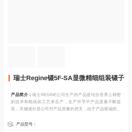
瑞士Regine镊5F-SA显微精细组装镊子
产品简介：
瑞士REGINE公司生产的产品是结合世界上精密
的技术和熟练的工艺来生产，生产环节中产品质量不断提
高，关键成分是公司对产品质量的把关，由于产品尾端的生
产原因，现在仍以手工来制作。瑞士Regine镊5F-SA显微精
细组装镊子
产品型号：