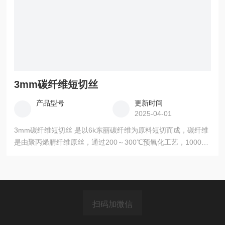
3mm碳纤维短切丝
产品型号
更新时间
2025-04-01
3mm碳纤维短切丝 是以6k东丽碳纤维为原料短切而成，碳纤维
是由聚丙烯腈纤维原丝，通过200～300℃预氧化工艺，1000～
1500℃高纯度的惰性气体中炭化工艺，2500～3000℃石墨化工
艺后上浆整理制得
扫码加微信