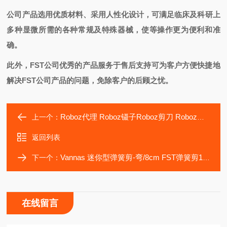
公司产品选用优质材料、采用人性化设计，可满足临床及科研上
多种显微所需的各种常规及特殊器械，使等操作更为便利和准
确。
此外，
FST
公司优秀的产品服务于售后支持可为客户方便快捷地
解决
FST
公司产品的问题，免除客户的后顾之忧。
Roboz代理 Roboz镊子Roboz剪刀 Roboz弹簧剪 RS镊子
上一个：
返回列表
Vannas 迷你型弹簧剪-弯/8cm FST弹簧剪15000-10 大小鼠解剖剪刀 进口维纳斯剪
下一个：
在线留言