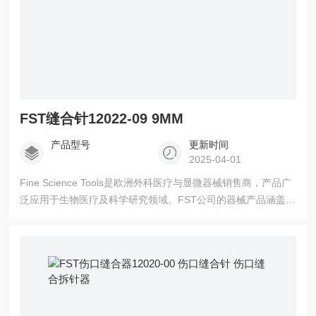
FST缝合针12022-09 9MM
产品型号
更新时间
2025-04-01
Fine Science Tools是欧洲外科医疗与显微器械销售商，产品广
泛应用于生物医疗及科学研究领域。FST公司的器械产品涵盖各
种剪刀、镊子、骨科器械、各种刀及刀片、血管科器械、探
针、撑开器、动物实验辅助设备、伤口缝合相关的器械。FST缝
合针12022-09 9MM