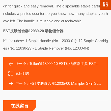
gn for quick and easy removal. The disposable staple cartridge i
ncludes a printed counter so you know how many staples you h
ave left. The handle is reusable and autoclavable.
FST皮肤缝合器12030-20 动物缝合器
Kit includes:
• 1 Staple Handle (No. 12030-01)
• 12 Staple Cartridg
es (No. 12030-23)
• 1 Staple Remover (No. 12030-04)
Teflon管18000-10 FST动物解剖工具 FST镊子代理 FST咬骨钳 FST精细显微镊
上一个：
返回列表
FST皮肤缝合器12035-00 Manipler Skin Stapler
下一个：
在线留言