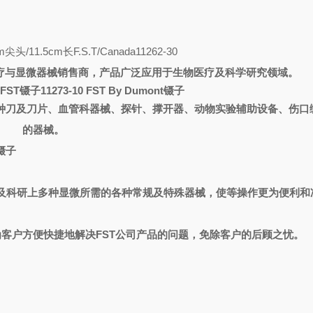
mm尖头/11.5cm长
F.S.T/Canada
11262-30
疗与显微器械销售商，产品广泛应用于生物医疗及科学研究领域。
FST镊子11273-10 FST By Dumont镊子
种刀及刀片、血管科器械、探针、撑开器、动物实验辅助设备、伤口
的器械。
t镊子
及科研上多种显微所需的各种常规及特殊器械，使等操作更为便利和
为客户方便快捷地解决
FST
公司产品的问题，免除客户的后顾之忧。