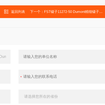
返回列表
下一个：
FST镊子11272-50 Dumont精细镊子#7 FST By Dumont弯头镊子