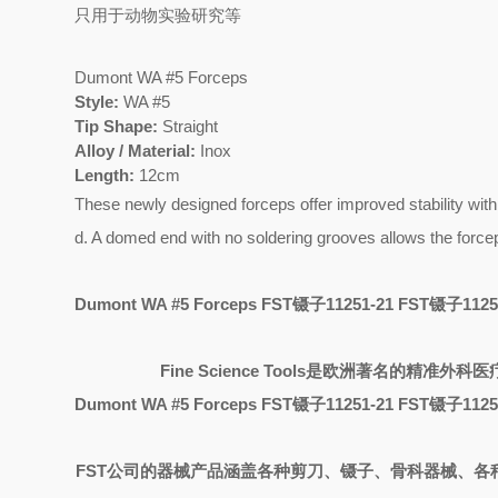
只用于动物实验研究等
Dumont WA #5 Forceps
Style:
WA #5
Tip Shape:
Straight
Alloy / Material:
Inox
Length:
12cm
These newly designed forceps offer improved stability with
d. A domed end with no soldering grooves allows the forcep
Dumont WA #5 Forceps FST镊子11251-21 FST镊子1
Fine Science Tools
是欧洲著名的精准外科医
Dumont WA #5 Forceps FST镊子11251-21 FST镊子1
FST
公司的器械产品涵盖各种剪刀、镊子、骨科器械、各