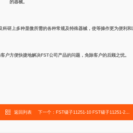
的器械。
及科研上多种显微所需的各种常规及特殊器械，使等操作更为便利和
为客户方便快捷地解决
FST
公司产品的问题，免除客户的后顾之忧。
返回列表
下一个：
FST镊子11251-10 FST镊子11251-20 FST镊子11251-30 Dumont精细