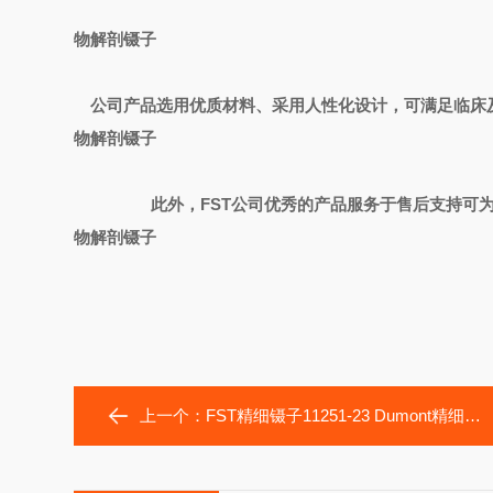
物解剖镊子
公司产品选用优质材料、采用人性化设计，可满足临床
物解剖镊子
此外，
FST
公司优秀的产品服务于售后支持可
物解剖镊子
上一个：
FST精细镊子11251-23 Dumont精细解剖镊子5号 动物解剖镊子 5号显微镊子