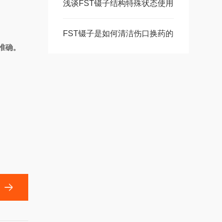
浅谈FST镊子结构特殊状态使用
FST镊子是如何清洁伤口换药的
准确。