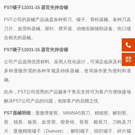
FST镊子11031-15 器官夹持齿镊
FST
公司的器械产品涵盖各种剪刀、镊子、骨科器械、各种刀及
刀片、血管科器械、探针、撑开器、动物实验辅助设备、伤口缝
合相关的器械。
FST镊子11031-15 器官夹持齿镊
公司产品选用优质材料、采用人性化设计，可满足临床及科研上
多种显微所需的各种常规及特殊器械，使等操作更为便利和准
确。
此外，
FST
公司优秀的产品服务于售后支持可为客户方便快捷地
解决
FST
公司产品的问题，免除客户的后顾之忧
FST器械明细
：显微弹簧剪、VANNAS剪刀、精细剪、解剖剪、
剪、线剪、板剪、血管剪、咬骨钳、骨剪、截骨刀、刀柄及刀
片、显微精细镊子（Dumont）、解剖镊子、组织镊子、碎片镊