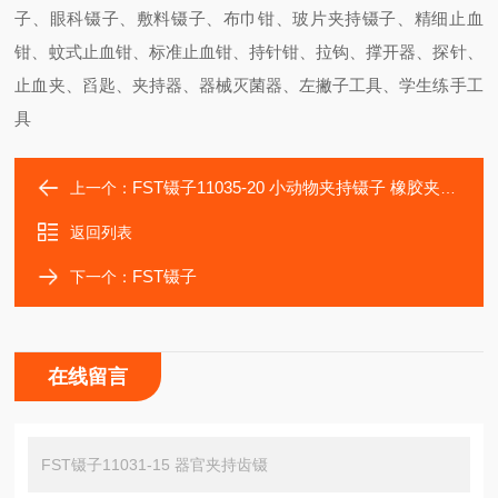
子、眼科镊子、敷料镊子、布巾钳、玻片夹持镊子、精细止血
钳、蚊式止血钳、标准止血钳、持针钳、拉钩、撑开器、探针、
止血夹、舀匙、夹持器、器械灭菌器、左撇子工具、学生练手工
具
FST镊子11035-20 小动物夹持镊子 橡胶夹持镊
上一个：
返回列表
FST镊子
下一个：
在线留言