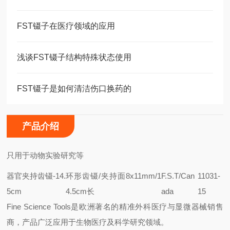
FST镊子在医疗领域的应用
浅谈FST镊子结构特殊状态使用
FST镊子是如何清洁伤口换药的
产品介绍
只用于动物实验研究等
器官夹持齿镊-14.
环形齿镊/夹持面8x11mm/1
F.S.T/Can
11031-
5cm
4.5cm长
ada
15
Fine Science Tools
是欧洲著名的精准外科医疗与显微器械销售
商，产品广泛应用于生物医疗及科学研究领域。