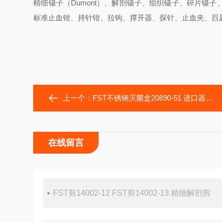
精细镊子（Dumont）、解剖镊子、组织镊子、碎片镊
标准止血钳、持针钳、拉钩、撑开器、探针、止血夹、舀
上一个：
FST不锈钢灭菌盒20890-51 进口器械灭菌盒 器械灭菌盒
在线留言