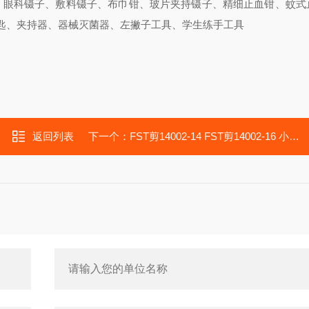
子、眼科镊子、敷料镊子、布巾钳、玻片夹持镊子、精细止血钳、蚊式
匙、夹持器、器械灭菌器、左撇子工具、学生练手工具
返回列表
下一个：
FST剪14002-14 FST剪14002-16 小鼠解剖剪刀 锋利剪