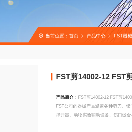
当前位置：
首页
产品中心
FST器
FST剪14002-12 FS
产品简介：
FST剪14002-12 FST剪14
FST公司的器械产品涵盖各种剪刀、
撑开器、动物实验辅助设备、伤口缝合