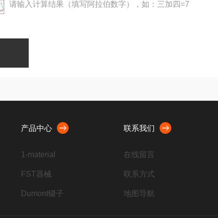
请输入计算结果（填写阿拉伯数字），如：三加四=7
产品中心
联系我们
1-material
在线留言
FST器械
联系方式
Dumont镊子
地图导航
脊髓损伤打击器