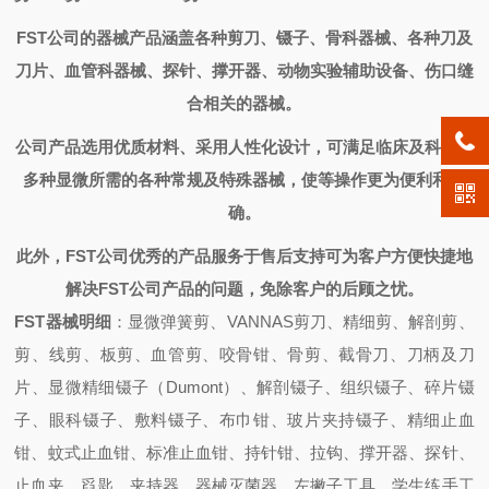
FST
公司的器械产品涵盖各种剪刀、镊子、骨科器械、各种刀及
刀片、血管科器械、探针、撑开器、动物实验辅助设备、伤口缝
合相关的器械。
公司产品选用优质材料、采用人性化设计，可满足临床及科研上
多种显微所需的各种常规及特殊器械，使等操作更为便利和准
确。
此外，
FST
公司优秀的产品服务于售后支持可为客户方便快捷地
解决
FST
公司产品的问题，免除客户的后顾之忧。
FST器械明细
：显微弹簧剪、VANNAS剪刀、精细剪、解剖剪、
剪、线剪、板剪、血管剪、咬骨钳、骨剪、截骨刀、刀柄及刀
片、显微精细镊子（Dumont）、解剖镊子、组织镊子、碎片镊
子、眼科镊子、敷料镊子、布巾钳、玻片夹持镊子、精细止血
钳、蚊式止血钳、标准止血钳、持针钳、拉钩、撑开器、探针、
止血夹、舀匙、夹持器、器械灭菌器、左撇子工具、学生练手工