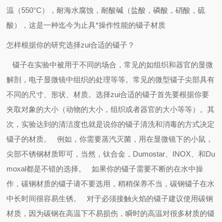
温（
550°C
），耐海水腐蚀，耐酸碱（盐酸，磷酸，硝酸，硫
酸），这是一种迄今为止具*操作性能的镊子材质
怎样根据你的研究选择zui合适的镊子？
镊子在实验中被用于不同的场合，常见的如组织和器官的显微
解剖，电子显微镜中组织的处理等等。常见的微型镊子尖部具有
不同的尺寸、形状、材质。选择zui合适的镊子首先要根据你要
夹取对象的大小（动物的大小，组织或者器官的大小等等）。其
次，实验达到的清洁度也就是说你的镊子清洗和消毒的方式决定
镊子的材质。
例如，你需要蒸汽灭菌，用在显微镜下的小鼠，
尖部不锈钢材质即可，当然，钛合金，
Dumostar
、
INOX
、和
Du
moxal
都是不错的选择。
如果你的镊子需要不断的在水中操
作，碳钢材质的镊子请不要选用，稍稍保养不当，碳钢镊子在水
中长时间很容易生锈。
对于必须接触火焰的镊子建议使用碳钢
材质，因为碳钢在高温下不易损伤，瞬时的高温对很多材质的镊