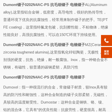
Dumont镊子0202N4AC-PS 抗毛细镊子 电镜镊子
AL(Aluminum
alloy),
这里指铝合金钢，低密度，高导电性，很好的热传导性，
普通环境下优良的抗腐蚀性，经常用来制作镊子的把手。
TE(PT
FE coating)
，这里指特氟龙包被，抗刮擦性能，不粘物体，绝缘
性能良好，高强抗腐蚀性，可以在
150
℃环境下持续使用。
Dumont镊子0202N4AC-PS 抗毛细镊子 电镜镊子
MZ(Ceramic
zirconia toughened alumina),
这里指氧化锌铝陶瓷，无极性，特
别强的硬度，抗热，绝缘，耐一般腐蚀。
Inox
，指一种铬合金不
锈钢，有磁性，较普通的碳钢柔韧，具防污性
Dumont镊子0202N4AC-PS 抗毛细镊子 电镜镊子
Dumoxel
：指一种很流行的合金，常做镊子材质，较
Inox
具有较
高的防污性和耐蚀性，这种合金制造的镊子尖部柔韧，无磁性，
具较高的温度耐受性。
Dumostar
：这种合金是钢铁、铬、镍、
钴的混合体，它具有*的优良性能：抗疲劳性，硬度很高，耐高