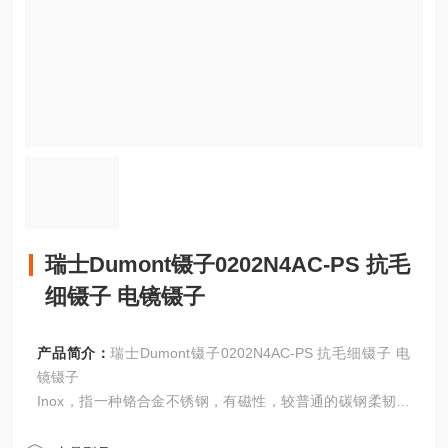
瑞士Dumont镊子0202N4AC-PS 抗毛
细镊子 电镜镊子
产品简介：
瑞士Dumont镊子0202N4AC-PS 抗毛细镊子 电
镜镊子
Inox，指一种铬合金不锈钢，有磁性，较普通的碳钢柔韧，
具防污性