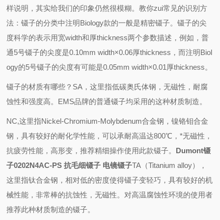
样说明，其实给我们的印象仍然很模糊。教你zui常见的识别方
法：镊子的分类中注明Biology款的一般是精密镊子。镊子的尖
度科学的表示用宽width和厚thickness两个参数描述，例如，普
通5号镊子的尖度是0.10mm width×0.06厚thickness，而注明Biol
ogy的5号镊子的尖度有可能是0.05mm width×0.01厚thickness。
镊子的材质有哪些？
SA
，这里指低碳奥氏体钢，无磁性，耐腐
蚀性和强度高。
EMS
品牌的普通镊子均采用的这种材质制造。
NC,
这里指
Nickel-Chromium-Molybdenum
合金钢，镍铬钼合金
钢，具有较好的耐化学性能，可以承耐高温达
800
℃，*无磁性，
抗疲劳性能，高形变，推荐精细操作使用此款镊子。
Dumont镊
子0202N4AC-PS 抗毛细镊子 电镜镊子
TA
（
Titanium alloy
），
这里指钛合金钢，相对低的密度使得镊子变轻巧，具有较好的机
械性能，非常棒的抗蚀性，无磁性。对高温腐蚀性环境的使用者
推荐此种材质制造的镊子。