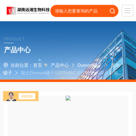
PRODUCT
产品中心
当前位置：
首页
产品中心
Dumont镊子
反向
镊子
瑞士Dumont镊子0202N4AC-PS 抗毛细镊子 电镜镊
子