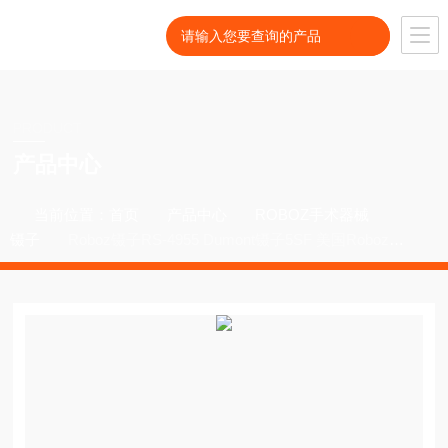
PRODUCT
产品中心
当前位置：
首页
产品中心
ROBOZ手术器械
镊子
Roboz镊子RS-4955 Dumont镊子5SF 美国Roboz代
理