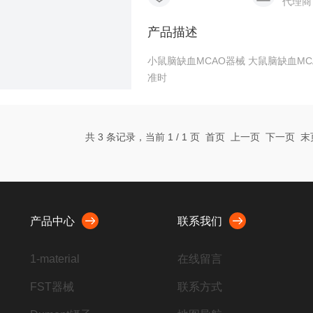
代理商
产品描述
小鼠脑缺血MCAO器械 大鼠脑缺血MC
准时
共 3 条记录，当前 1 / 1 页 首页 上一页 下一页 
产品中心
联系我们
1-material
在线留言
FST器械
联系方式