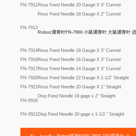
FN-7911
Reus Feed Needle 20 Gauge X 3" Curved
Reus Feed Needle 18 Gauge X 2" Curved
FN-7913
Roboz灌胃针FN-7900 小鼠灌胃针 大鼠灌胃针
FN-7914
Reus Feed Needle 18 Gauge X 3" Curved
FN-7916
Reus Feed Needle 16 Gauge X 3" Curved
FN-7917
Reus Feed Needle 14 Gauge X 3" Curved
FN-7920
Reus Feed Needle 22 Gauge X 1-1/2" Straight
FN-7921
Reus Feed Needle 20 Gauge X 1" Straight
Disp Feed Needle 18 gage x 2" Straight
FN-9918
FN-9921
Disp Feed Needle 20 gage x 1-1/2 " Straight
上一个：
Roboz喂养针FN-7900 24G喂养针 小鼠喂养针 大鼠喂养针