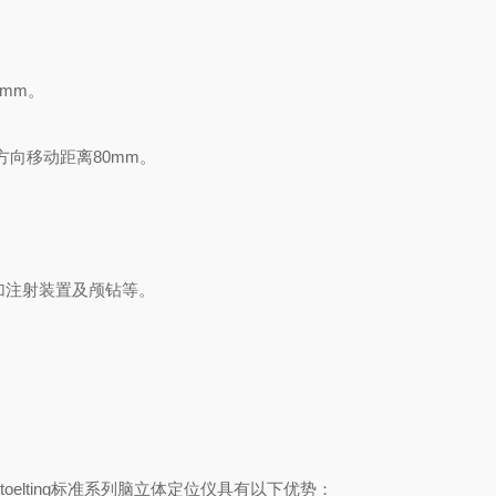
。
mm。
向移动距离80mm。
增加注射装置及颅钻等。
toelting标准系列脑立体定位仪具有以下优势：