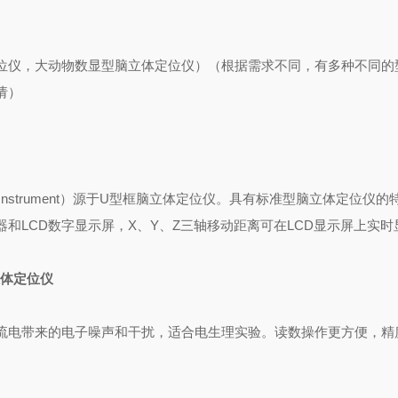
位仪，大动物数显型脑立体定位仪）（根据需求不同，有多种不同的
请）
reotaxic Instrument）源于U型框脑立体定位仪。具有标准型脑立体定位仪
和LCD数字显示屏，X、Y、Z三轴移动距离可在LCD显示屏上实时
脑立体定位仪
流电带来的电子噪声和干扰，适合电生理实验。读数操作更方便，精
。