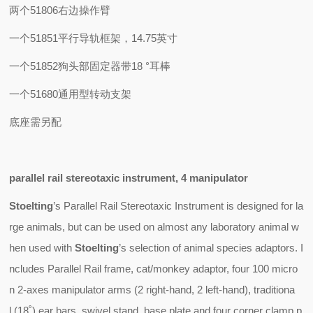
两个51806
右边操作臂
一个51851
平行导轨框架，
14.75
英寸
一个51852
狗头部固定器带
18 °
耳棒
一个51680
通用型转动支架
底座需另配
parallel rail stereotaxic instrument, 4 manipulator
Stoelting
’s Parallel Rail Stereotaxic Instrument is designed for la
rge animals, but can be used on almost any laboratory animal w
hen used with
Stoelting
’s selection of animal species adaptors. I
ncludes Parallel Rail frame, cat/monkey adaptor, four 100 micro
n 2-axes manipulator arms (2 right-hand, 2 left-hand), traditiona
l (18˚) ear bars, swivel stand, base plate and four corner clamp p