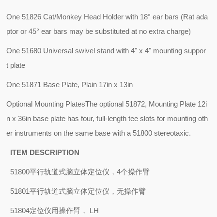
One 51826 Cat/Monkey Head Holder with 18° ear bars (Rat ada
ptor or 45° ear bars may be substituted at no extra charge)
One 51680 Universal swivel stand with 4" x 4" mounting suppor
t plate
One 51871 Base Plate, Plain 17in x 13in
Optional Mounting PlatesThe optional 51872, Mounting Plate 12i
n x 36in base plate has four, full-length tee slots for mounting oth
er instruments on the same base with a 51800 stereotaxic.
ITEM
DESCRIPTION
51800
平行轨道式脑立体定位仪，
4
个操作臂
51801
平行轨道式脑立体定位仪，无操作臂
51804
定位仪用操作臂，
LH