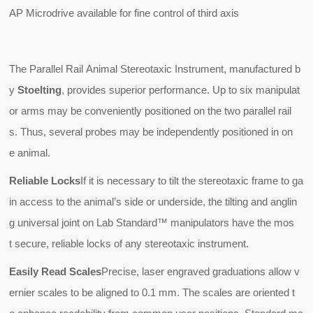
AP Microdrive available for fine control of third axis
The Parallel Rail Animal Stereotaxic Instrument, manufactured b
y
Stoelting
, provides superior performance. Up to six manipulat
or arms may be conveniently positioned on the two parallel rail
s. Thus, several probes may be independently positioned in on
e animal.
Reliable Locks
If it is necessary to tilt the stereotaxic frame to ga
in access to the animal’s side or underside, the tilting and anglin
g universal joint on Lab Standard™ manipulators have the mos
t secure, reliable locks of any stereotaxic instrument.
Easily Read Scales
Precise, laser engraved graduations allow v
ernier scales to be aligned to 0.1 mm. The scales are oriented t