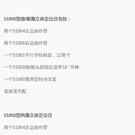
51800
型猫
/
猴脑立体定位仪包括：
两个51804
左边操作臂
两个51806
右边操作臂
一个51801
平行导轨框架，
12
英寸
一个51826
猫
/
猴头部固定器带
18 °
耳棒
一个51680
通用型转动支架
底座需另配
51850
型狗脑立体定位仪
两个51804
左边操作臂