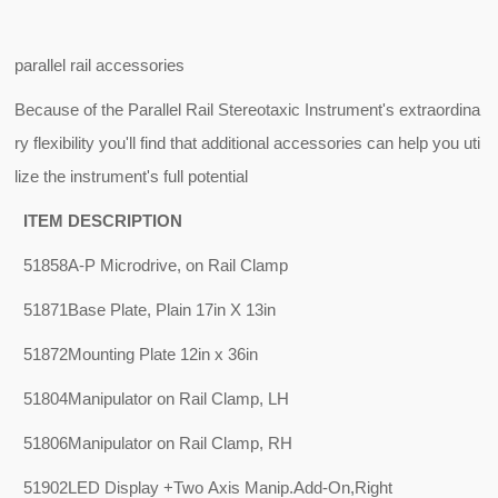
parallel rail accessories
Because of the Parallel Rail Stereotaxic Instrument's extraordina
ry flexibility you'll find that additional accessories can help you uti
lize the instrument's full potential
ITEM
DESCRIPTION
51858
A-P Microdrive, on Rail Clamp
51871
Base Plate, Plain 17in X 13in
51872
Mounting Plate 12in x 36in
51804
Manipulator on Rail Clamp, LH
51806
Manipulator on Rail Clamp, RH
51902
LED Display +Two Axis Manip.Add-On,Right