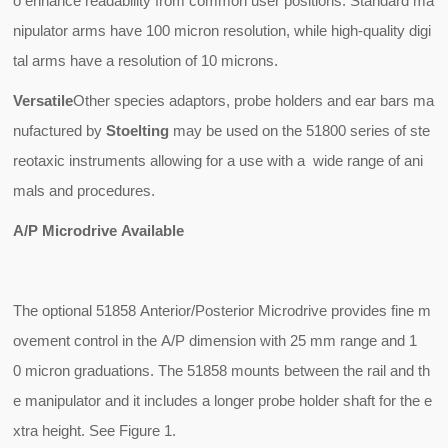
o enhance readability from common user positions. Standard ma
nipulator arms have 100 micron resolution, while high-quality digi
tal arms have a resolution of 10 microns.
Versatile
Other species adaptors, probe holders and ear bars ma
nufactured by
Stoelting
may be used on the 51800 series of ste
reotaxic instruments allowing for a use with a wide range of ani
mals and procedures.
A/P Microdrive Available
The optional 51858 Anterior/Posterior Microdrive provides fine m
ovement control in the A/P dimension with 25 mm range and 1
0 micron graduations. The 51858 mounts between the rail and th
e manipulator and it includes a longer probe holder shaft for the e
xtra height. See Figure 1.