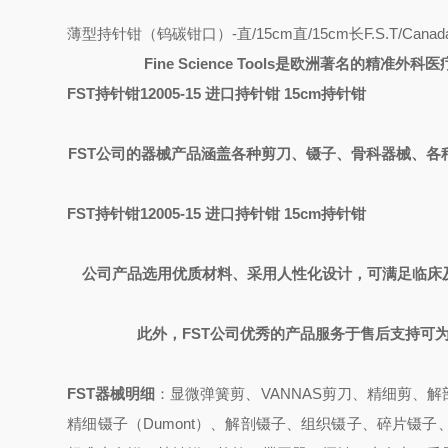
薄型持针钳（钨碳钳口）-直/15cm
直/15cm长
F.S.T/Canad
Fine Science Tools
是欧洲著名的精准外科医
FST持针钳12005-15 进口持针钳 15cm持针钳
FST
公司的器械产品涵盖各种剪刀、镊子、骨科器械、各
FST持针钳12005-15 进口持针钳 15cm持针钳
公司产品选用优质材料、采用人性化设计，可满足临床
此外，
FST
公司优秀的产品服务于售后支持可
FST器械明细
：显微弹簧剪、VANNAS剪刀、精细剪、
精细镊子（Dumont）、解剖镊子、组织镊子、碎片镊