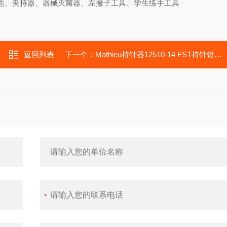
匙、夹持器、器械灭菌器、左撇子工具、学生练手工具
返回列表
下一个：
Mathieu持针器12510-14 FST持针钳12510-14 进口14cm持针钳