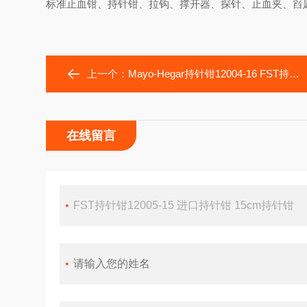
标准止血钳、持针钳、拉钩、撑开器、探针、止血夹、舀
上一个：
Mayo-Hegar持针钳12004-16 FST持针钳12004-18 进口持针钳
在线留言