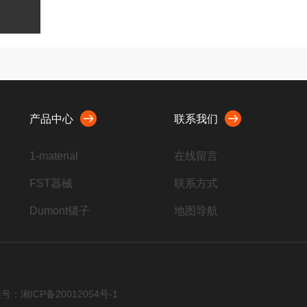
产品中心
联系我们
1-material
在线留言
FST器械
联系方式
Dumont镊子
地图导航
脊髓损伤打击器
Harvard注射泵
ROBOZ手术器械
号：湘ICP备20012054号-1