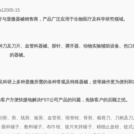
a
12005-15
疗与显微器械销售商，产品广泛应用于生物医疗及科学研究领域。
种刀及刀片、血管科器械、探针、撑开器、动物实验辅助设备、伤口
的器械。
及科研上多种显微所需的各种常规及特殊器械，使等操作更为便利和
为客户方便快捷地解决
FST
公司产品的问题，免除客户的后顾之忧。
解剖剪、剪、线剪、板剪、血管剪、咬骨钳、骨剪、截骨刀、刀柄及刀
子、眼科镊子、敷料镊子、布巾钳、玻片夹持镊子、精细止血钳、蚊式