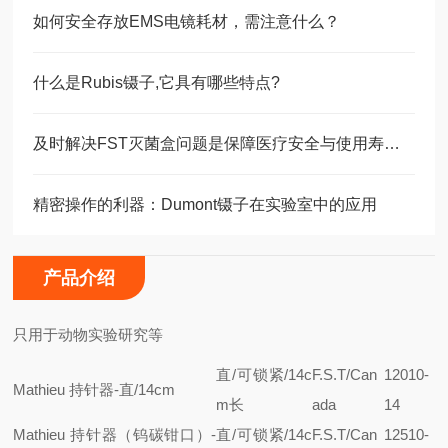
如何安全存放EMS电镜耗材，需注意什么？
什么是Rubis镊子,它具有哪些特点?
及时解决FST灭菌盒问题是保障医疗安全与使用寿命的关键
精密操作的利器：Dumont镊子在实验室中的应用
产品介绍
只用于动物实验研究等
直/可锁紧/14c
F.S.T/Can
12010-
Mathieu 持针器-直/14cm
m长
ada
14
Mathieu 持针器（钨碳钳口）-
直/可锁紧/14c
F.S.T/Can
12510-